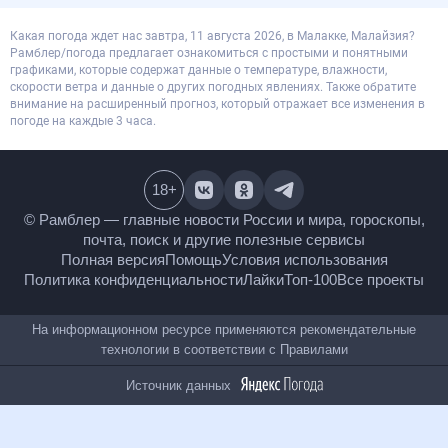
Какая погода ждет нас завтра, 11 августа 2026, в Малакке, Малайзия?
Рамблер/погода предлагает ознакомиться с простыми и понятными
графиками, которые содержат данные о температуре, влажности,
скорости ветра и данные о других погодных явлениях. Также обратите
внимание на расширенный прогноз, который отражает все изменения в
погоде на каждые 3 часа.
18
+
© Рамблер — главные новости России и мира,
гороскопы, почта, поиск и другие полезные сервисы
Полная версия
Помощь
Условия использования
Политика конфиденциальности
Лайки
Топ-100
Все проекты
На информационном ресурсе применяются
рекомендательные технологии в соответствии с
Правилами
Источник данных