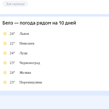
Для садовода
Белз
— погода рядом
на 10 дней
24
°
Львов
22
°
Николаев
24
°
Луцк
23
°
Червоноград
24
°
Жолква
23
°
Перемишляни