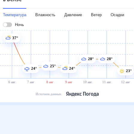
Температура
Влажность
Давление
Ветер
Осадки
Ночь
37°
28°
28°
25°
24°
24°
23°
6 авг
7 авг
8 авг
9 авг
10 авг
11 авг
12 авг
Источник данных