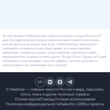
На этой странице «Рамблер/погоды» представлен прогноз погоды в
Белзе на 10 дней, благодаря которому нетрудно понять возможные
климатические скачки, включая прогнозы по каждым трем часам.
«Рамблер/погода» предоставляет возможность отследить не только
общие данные, но и очень подробную информацию: температуру воздуха,
уровень давления, вероятность осадков, направление ветра, влажность и
многое другое. Погода в Белзе, Украина, на 10 дней отображается в виде
наглядных и простых графиков, в которых доступны все полезные данные
для планирования своего времени.
18
+
© Рамблер — главные новости России и мира,
гороскопы, почта, поиск и другие полезные сервисы
Полная версия
Помощь
Условия использования
Политика конфиденциальности
Лайки
Топ-100