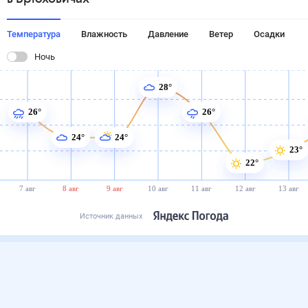
Температура
Влажность
Давление
Ветер
Осадки
Ночь
28°
26°
26°
24°
24°
23°
22°
7 авг
8 авг
9 авг
10 авг
11 авг
12 авг
13 авг
Источник данных