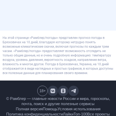
На этой странице «Рамблер/погоды» представлен прогноз погоды в
Брюховичах на 10 дней, благодаря которому нетрудно понять
возможные климатические скачки, включая прогнозы по каждым трем
часам. «Рамблер/погода» предоставляет возможность отследить не
только общие данные, но и очень подробную информацию: температуру
воздуха, уровень давления, вероятность осадков, направление ветра,
влажность и многое другое. Погода в Брюховичах, Украина, на 10 дней
отображается в виде наглядных и простых графиков, в которых доступны
все полезные данные для планирования своего времени.
18
+
© Рамблер — главные новости России и мира,
гороскопы, почта, поиск и другие полезные сервисы
Полная версия
Помощь
Условия использования
Политика конфиденциальности
Лайки
Топ-100