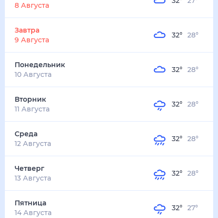
32
°
27
°
4
м/с
завтра
9 августа