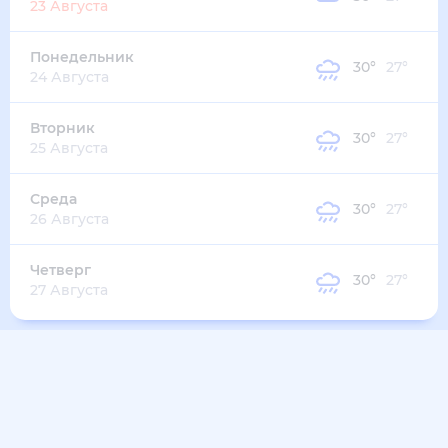
32
°
28
°
2
м/с
среда
12 августа