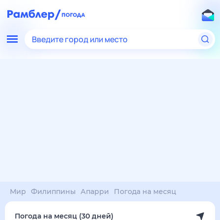
Введите город или место
Мир
Филиппины
Апарри
Погода на месяц
Погода на месяц (30 дней)
в Апарри
8 авг
–
8 сен
янв
фев
мар
апр
май
июн
июл
авг
сен
окт
ноя
дек
Ночь
32°
32°
32°
32°
32°
32°