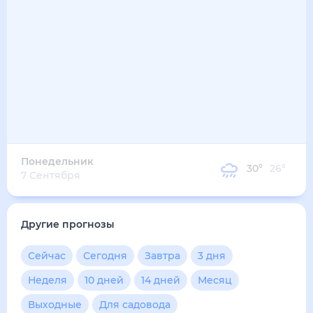
32
°
27
°
3
м/с