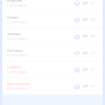
32
°
28
°
4
м/с
пятница
14 августа