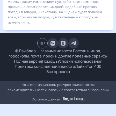
30
°
27
°
4
м/с
понедельник
17 августа