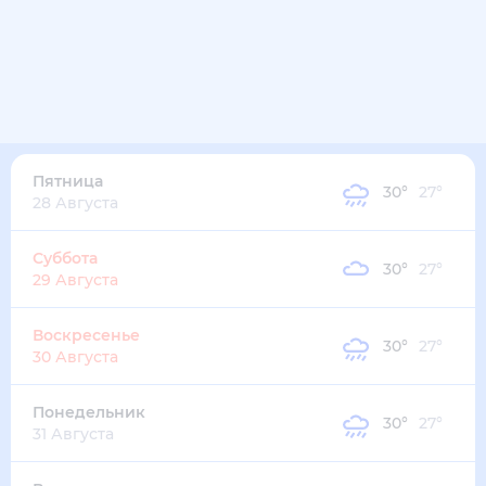
32
°
28
°
3
м/с
четверг
13 августа