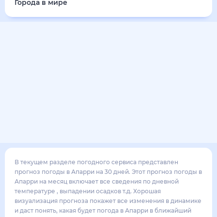
31
°
27
°
4
м/с
воскресенье
16 августа