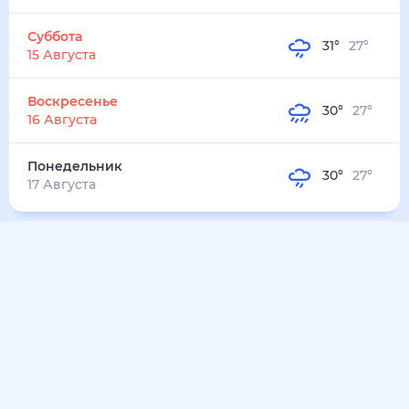
32
°
28
°
5
м/с
понедельник
10 августа