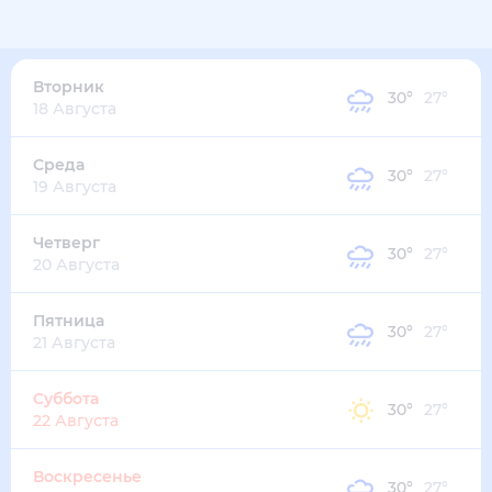
32
°
28
°
4
м/с
вторник
11 августа