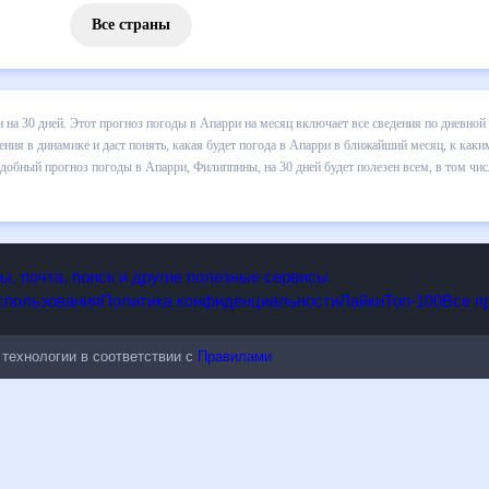
Все страны
 погоды в Апарри на 30 дней. Этот прогноз погоды в Апарри на меся
и осадков т.д. Хорошая визуализация прогноза покажет все изменени
лижайший месяц, к каким изменениям нужно быть готовым и как прави
 Филиппины, на 30 дней будет полезен всем, в том числе людям,
опы, почта, поиск и другие полезные сервисы
 использования
Политика конфиденциальности
Лайки
Топ-100
ые технологии в соответствии с
Правилами