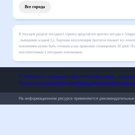
Все города
В текущем разделе погодного сервиса представлен прогноз
включает все сведения по дневной температуре , выпадени
динамике и даст понять, какая будет погода в Апарри в б
спланировать 30 дней. Подобный прогноз погоды в Апарри,
чувствительным к погодным изменениям.
© Рамблер — главные новости России и мира, гороск
Мобильная версия
Реклама
Помощь
Вакансии
Условия
На информационном ресурсе применяются рекомендательн