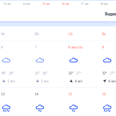
13 авг
14 авг
15 авг
16 авг
17 авг
18 авг
Чт
Пт
Сб
Вс
6
7
8
августа
9
30
°
26
°
32
°
26
°
32
°
27
°
32
°
27
°
5
м/с
5
м/с
4
м/с
6
м/
13
14
15
16