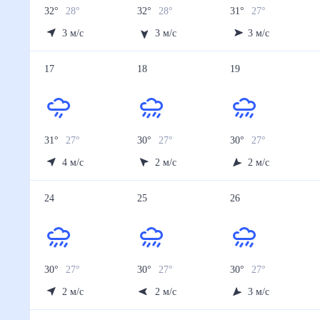
32
°
28
°
32
°
28
°
31
°
27
°
3
м/с
3
м/с
3
м/с
17
18
19
31
°
27
°
30
°
27
°
30
°
27
°
4
м/с
2
м/с
2
м/с
24
25
26
30
°
27
°
30
°
27
°
30
°
27
°
2
м/с
2
м/с
3
м/с