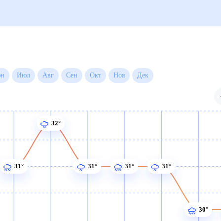
Июн
Июл
Авг
Сен
Окт
Ноя
Дек
32°
31°
31°
31°
31°
30°