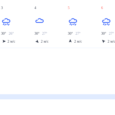
3
4
5
6
30
°
26
°
30
°
27
°
30
°
27
°
30
°
27
2
м/с
2
м/с
2
м/с
2
м/