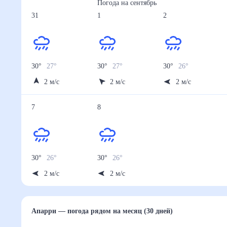
Погода на
сентябрь
31
1
2
30
°
27
°
30
°
27
°
30
°
26
°
2
м/с
2
м/с
2
м/с
7
8
30
°
26
°
30
°
26
°
2
м/с
2
м/с
Апарри
— погода рядом
на месяц (30 дней)