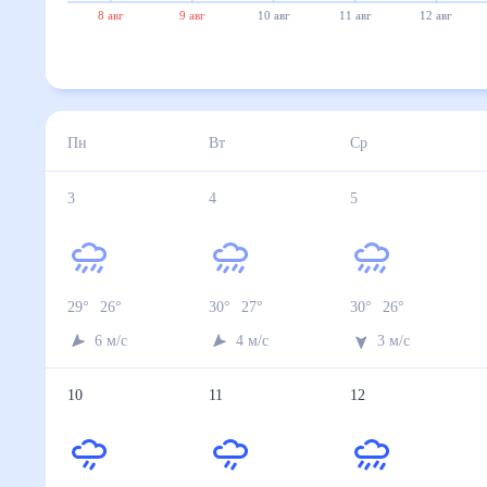
8 авг
9 авг
10 авг
11 авг
12 авг
Пн
Вт
Ср
3
4
5
29
°
26
°
30
°
27
°
30
°
26
°
6
м/с
4
м/с
3
м/с
10
11
12