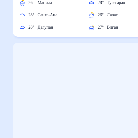
26
°
Манила
28
°
Тугегарао
28
°
Санта-Ана
26
°
Лаоаг
28
°
Дагупан
27
°
Виган