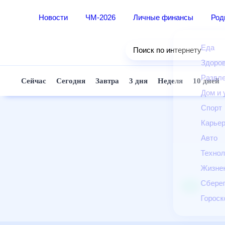
Новости
ЧМ-2026
Личные финансы
Ро
Еда
Поиск по интернету
Здор
Разв
Сейчас
Сегодня
Завтра
3 дня
Неделя
10 д
Дом 
Спор
Карь
Авто
Техн
Жизн
Сбер
Горо