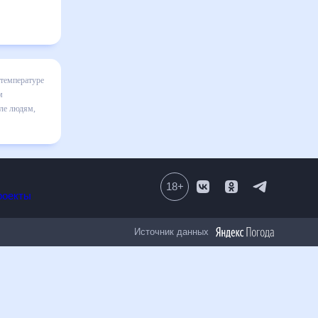
ц
я в
льно
18
+
Все проекты
Источник данных