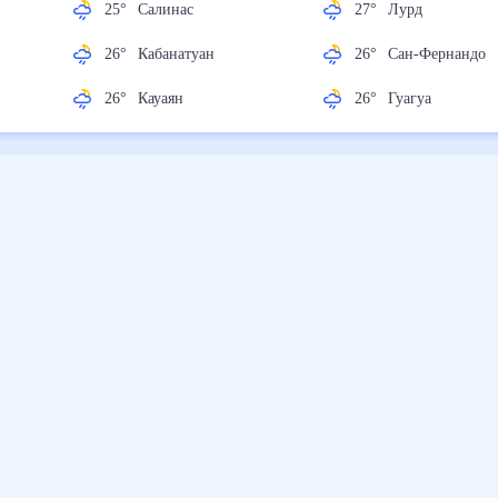
25
°
Салинас
27
°
Лурд
26
°
Кабанатуан
26
°
Сан-Фернан
26
°
Кауаян
26
°
Гуагуа