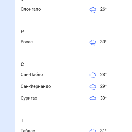
Олонгапо
26
°
Р
Рохас
30
°
С
Сан-Пабло
28
°
Сан-Фернандо
29
°
Суригао
33
°
Т
Таблас
31
°