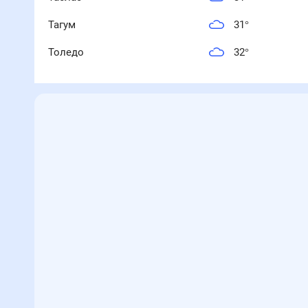
Тагум
31
°
Толедо
32
°