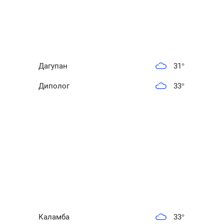
Дагупан
31
°
Диполог
33
°
Каламба
33
°