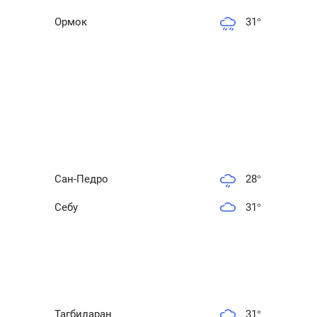
Ормок
31
°
Сан-Педро
28
°
Себу
31
°
Тагбиларан
31
°