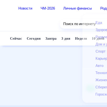
Новости
ЧМ-2026
Личные финансы
Ро
Еда
Поиск по интернету
Здор
Разв
Сейчас
Сегодня
Завтра
3 дня
Неделя
10 д
Дом 
Спор
Карь
Авто
Техн
Жизн
Сбер
Горо