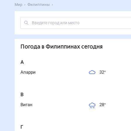
Мир
Филиппины
Погода
в Филиппинах
сегодня
А
Апарри
32
°
В
Виган
28
°
Г