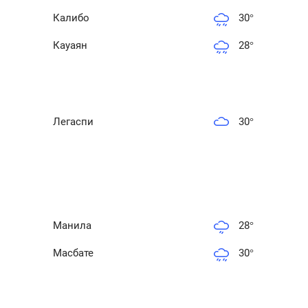
Калибо
30
°
Кауаян
28
°
Легаспи
30
°
Манила
28
°
Масбате
30
°