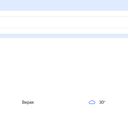
Вирак
30
°