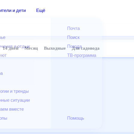
дители и дети
Ещё
Почта
овье
Поиск
лечения и отдых
Погода
ней
14 дней
Месяц
Выходные
Для садовода
и уют
ТВ-программа
т
ера
ологии и тренды
енные ситуации
егаем вместе
скопы
Помощь