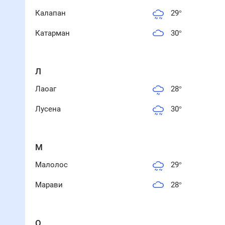
Калапан
29
°
Катарман
30
°
Л
Лаоаг
28
°
Лусена
30
°
М
Малолос
29
°
Марави
28
°
О