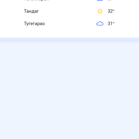
Тандаг
32
°
Тугегарао
31
°