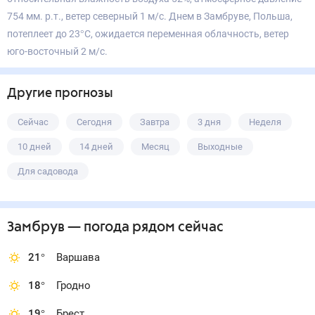
754 мм. р.т., ветер северный 1 м/с. Днем в Замбруве, Польша,
потеплеет до 23°С, ожидается переменная облачность, ветер
юго-восточный 2 м/с.
Другие прогнозы
Сейчас
Сегодня
Завтра
3 дня
Неделя
10 дней
14 дней
Месяц
Выходные
Для садовода
Замбрув
— погода рядом
сейчас
21
°
Варшава
18
°
Гродно
19
°
Брест