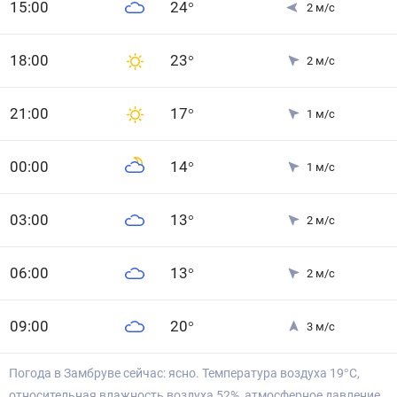
15
:00
24
°
2
м/с
18
:00
23
°
2
м/с
21
:00
17
°
1
м/с
0
0
:00
14
°
1
м/с
0
3
:00
13
°
2
м/с
0
6
:00
13
°
2
м/с
0
9
:00
20
°
3
м/с
Погода в Замбруве сейчас: ясно. Температура воздуха 19°С,
относительная влажность воздуха 52%, атмосферное давление