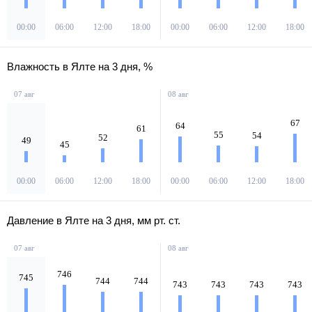
00:00
06:00
12:00
18:00
00:00
06:00
12:00
18:00
Влажность в Ялте на 3 дня, %
07 авг
08 авг
67
64
61
55
54
52
49
45
00:00
06:00
12:00
18:00
00:00
06:00
12:00
18:00
Давление в Ялте на 3 дня, мм рт. ст.
07 авг
08 авг
746
745
744
744
743
743
743
743