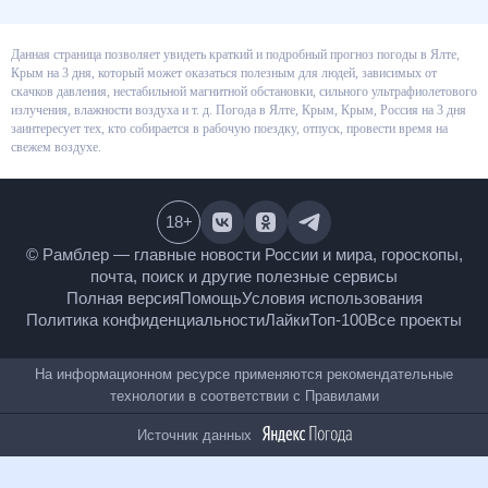
Данная страница позволяет увидеть краткий и подробный прогноз
погоды в Ялте, Крым на 3 дня, который может оказаться полезным для
людей, зависимых от скачков давления, нестабильной магнитной
обстановки, сильного ультрафиолетового излучения, влажности воздуха
и т. д. Погода в Ялте, Крым, Крым, Россия на 3 дня заинтересует тех, кто
собирается в рабочую поездку, отпуск, провести время на свежем
воздухе.
18
+
© Рамблер — главные новости России и мира,
гороскопы, почта, поиск и другие полезные сервисы
Полная версия
Помощь
Условия использования
Политика конфиденциальности
Лайки
Топ-100
Все проекты
На информационном ресурсе применяются
рекомендательные технологии в соответствии с
Правилами
Источник данных