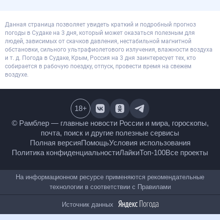
Данная страница позволяет увидеть краткий и подробный прогноз
погоды в Судаке на 3 дня, который может оказаться полезным для
людей, зависимых от скачков давления, нестабильной магнитной
обстановки, сильного ультрафиолетового излучения, влажности воздуха
и т. д. Погода в Судаке, Крым, Россия на 3 дня заинтересует тех, кто
собирается в рабочую поездку, отпуск, провести время на свежем
воздухе.
18
+
© Рамблер — главные новости России и мира,
гороскопы, почта, поиск и другие полезные сервисы
Полная версия
Помощь
Условия использования
Политика конфиденциальности
Лайки
Топ-100
Все проекты
На информационном ресурсе применяются
рекомендательные технологии в соответствии с
Правилами
Источник данных