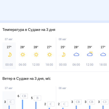
Температура в Судаке на 3 дня
07 авг
08 авг
27
°
28
°
28
°
27
°
25
°
28
°
29
°
27
°
00:00
06:00
12:00
18:00
00:00
06:00
12:00
18:00
Ветер в Судаке на 3 дня, м/с
07 авг
08 авг
6
СВ
5
В
3
3
3
3
С
СВ
СВ
СЗ
2
2
С
С