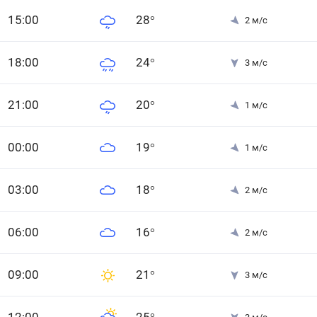
15
:00
28
°
2
м/с
18
:00
24
°
3
м/с
21
:00
20
°
1
м/с
0
0
:00
19
°
1
м/с
0
3
:00
18
°
2
м/с
0
6
:00
16
°
2
м/с
0
9
:00
21
°
3
м/с