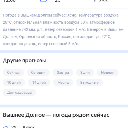
12
:00
25
°
3
м/с
Погода в Вышнем Долгом сейчас: ясно. Температура воздуха
28°С, относительная влажность воздуха 58%, атмосферное
давление 742 мм. р.т., ветер северный 1 м/с. Вечером в Вышнем
Долгом, Орловская область, Россия, похолодает до 22°С,
ожидается дождь, ветер северный 3 м/с.
Другие прогнозы
Сейчас
Сегодня
Завтра
3 дня
Неделя
10 дней
14 дней
Месяц
Выходные
Для садовода
Вышнее Долгое
— погода рядом
сейчас
29
°
Курск