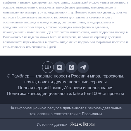
оформлены в виде графиков и иконок, где кроме температурных
показателей можно узнать вероятность осадков, относительную
влажность, атмосферное давление, максимальную и минимальную
температуру по ощущению и т. д. Помимо основных данных, прогноз
погоды в Волочаевке-2 на неделю включает длительность светового дня
с обозначением восхода и захода солнца, состояния луны,
предупреждения о грядущих магнитных бурях, а также перепадах
атмосферного давления, похолоданиях и потеплениях. Для тех гостей
нашего сайта, кому подробная погода в Волочаевке-2 на неделю может
быть не интересна, на этой же странице доступна возможность
переключения в простой вид с менее подробным форматом прогноза и
климатических изменений на 7 дней.
18
+
© Рамблер — главные новости России и мира,
гороскопы, почта, поиск и другие полезные сервисы
Полная версия
Помощь
Условия использования
Политика конфиденциальности
Лайки
Топ-100
Все проекты
На информационном ресурсе применяются
рекомендательные технологии в соответствии с
Правилами