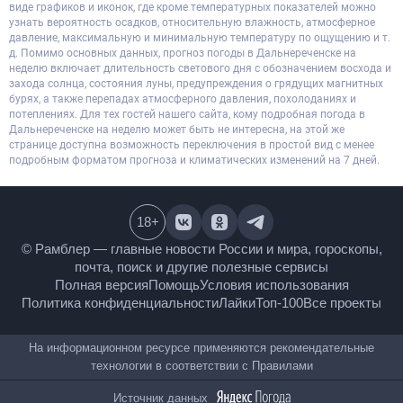
виде графиков и иконок, где кроме температурных показателей можно
узнать вероятность осадков, относительную влажность, атмосферное
давление, максимальную и минимальную температуру по ощущению и т.
д. Помимо основных данных, прогноз погоды в Дальнереченске на
неделю включает длительность светового дня с обозначением восхода и
захода солнца, состояния луны, предупреждения о грядущих магнитных
бурях, а также перепадах атмосферного давления, похолоданиях и
потеплениях. Для тех гостей нашего сайта, кому подробная погода в
Дальнереченске на неделю может быть не интересна, на этой же
странице доступна возможность переключения в простой вид с менее
подробным форматом прогноза и климатических изменений на 7 дней.
18
+
© Рамблер — главные новости России и мира,
гороскопы, почта, поиск и другие полезные сервисы
Полная версия
Помощь
Условия использования
Политика конфиденциальности
Лайки
Топ-100
Все проекты
На информационном ресурсе применяются
рекомендательные технологии в соответствии с
Правилами