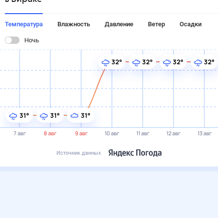
Температура
Влажность
Давление
Ветер
Осадки
Ночь
32°
32°
32°
32°
31°
31°
31°
7 авг
8 авг
9 авг
10 авг
11 авг
12 авг
13 авг
Источник данных