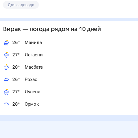
Для садовода
Вирак
— погода рядом
на 10 дней
26
°
Манила
27
°
Легаспи
28
°
Масбате
26
°
Рохас
27
°
Лусена
28
°
Ормок