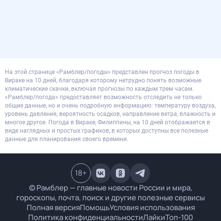
На этой странице «Рамблер/погоды» представлен прогноз погоды в
Вираке на 10 дней, благодаря которому нетрудно понять возможные
климатические скачки, включая прогнозы по каждым трем часам.
«Рамблер/погода» предоставляет возможность отследить не только
общие данные, но и очень подробную информацию: температуру воздуха,
уровень давления, вероятность осадков, направление ветра, влажность и
многое другое. Погода в Вираке, Филиппины, на 10 дней отображается в
виде наглядных и простых графиков, в которых доступны все полезные
данные для планирования своего времени.
18
+
© Рамблер — главные новости России и мира,
гороскопы, почта, поиск и другие полезные сервисы
Полная версия
Помощь
Условия использования
Политика конфиденциальности
Лайки
Топ-100