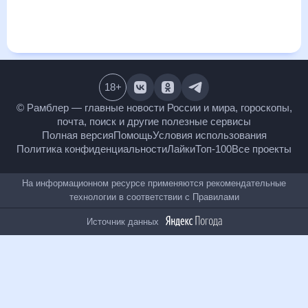
и даст понять, какая будет погода в Верху-Чебуле в
ближайший месяц, к каким изменениям нужно быть
готовым и как правильно спланировать 30 дней. Подобный
прогноз погоды в Верху-Чебуле, Кемеровская область,
Россия, на 30 дней будет полезен всем, в том числе людям,
чувствительным к погодным изменениям.
18
+
© Рамблер — главные новости России и мира,
гороскопы, почта, поиск и другие полезные сервисы
Полная версия
Помощь
Условия использования
Политика конфиденциальности
Лайки
Топ-100
Все проекты
На информационном ресурсе применяются
рекомендательные технологии в соответствии с
Правилами
Источник данных