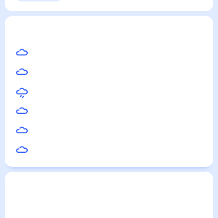
Выходные
Для садовода
Верх-Чебула
— погода рядом
на месяц (30 дней)
16
°
Кемерово
16
°
Томск
15
°
Назарово
19
°
Юрга
16
°
Анжеро-Судженск
15
°
Мариинск
Погода по городам