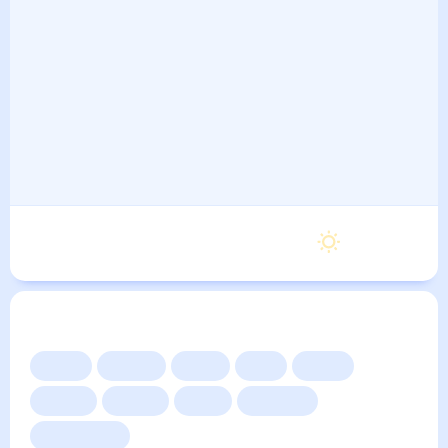
Вторник
16
°
7
°
8 Сентября
Другие прогнозы
Сейчас
Сегодня
Завтра
3 дня
Неделя
10 дней
14 дней
Месяц