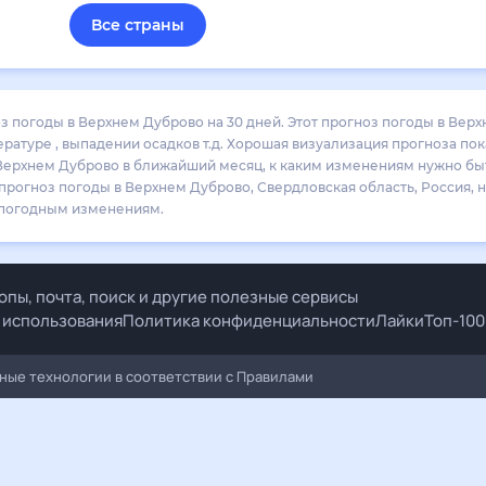
Все страны
ем Дуброво на 30 дней. Этот прогноз погоды в Верхнем Дуброво на месяц включает все 
за покажет все изменения в динамике и даст понять, какая будет погода в Верхнем Дубр
о спланировать 30 дней. Подобный прогноз погоды в Верхнем Дуброво, Свердловская о
м к погодным изменениям.
ы, почта, поиск и другие полезные сервисы
спользования
Политика конфиденциальности
Лайки
Топ-100
Все п
технологии в соответствии с
Правилами