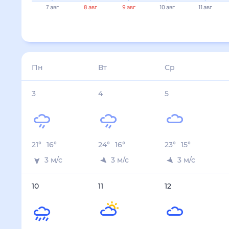
7 авг
8 авг
9 авг
10 авг
11 авг
Пн
Вт
Ср
3
4
5
21
°
16
°
24
°
16
°
23
°
15
°
3
м/с
3
м/с
3
м/с
10
11
12