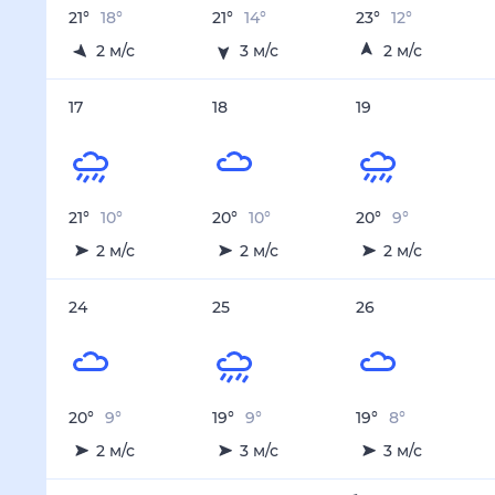
21
°
18
°
21
°
14
°
23
°
12
°
2
м/с
3
м/с
2
м/с
17
18
19
21
°
10
°
20
°
10
°
20
°
9
°
2
м/с
2
м/с
2
м/с
24
25
26
20
°
9
°
19
°
9
°
19
°
8
°
2
м/с
3
м/с
3
м/с