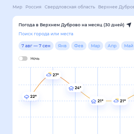
Мир
Россия
Свердловская область
Верхнее Дуброво
Погода на
Погода в Верхнем Дуброво на месяц (30 дней)
Поиск города или места
7 авг
—
7 сен
Янв
Фев
Мар
Апр
Май
Ию
Ночь
27°
24°
22°
21°
21°