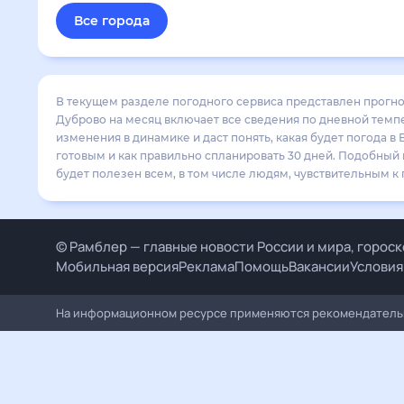
Все города
В текущем разделе погодного сервиса представлен прогноз погоды в Верхн
дневной температуре , выпадении осадков т.д. Хорошая визуализация прогно
ближайший месяц, к каким изменениям нужно быть готовым и как правильн
Россия, на 30 дней будет полезен всем, в том числе людям, чувствительны
© Рамблер — главные новости России и мира, гороскоп
Мобильная версия
Реклама
Помощь
Вакансии
Условия и
На информационном ресурсе применяются рекомендательные 