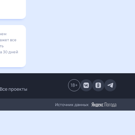
сведения по
ово в
бласть,
18
+
роекты
Источник данных