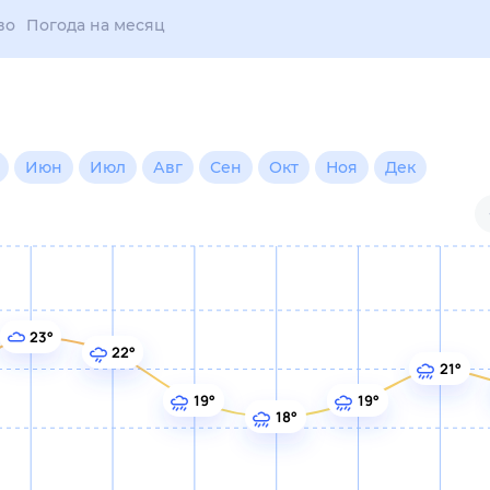
 месяц
н
Июл
Авг
Сен
Окт
Ноя
Дек
23°
22°
21°
19°
19°
18°