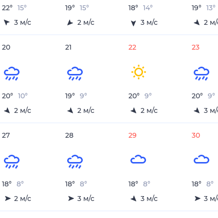
22
°
15
°
19
°
15
°
18
°
14
°
19
°
13
°
3
м/с
2
м/с
3
м/с
2
м/
20
21
22
23
20
°
10
°
19
°
9
°
20
°
9
°
20
°
9
°
2
м/с
2
м/с
2
м/с
3
м/
27
28
29
30
18
°
8
°
18
°
8
°
18
°
8
°
18
°
8
°
2
м/с
3
м/с
3
м/с
3
м/