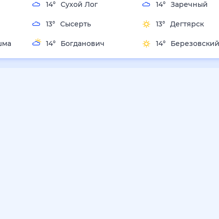
14
°
Сухой Лог
14
°
Заречный
13
°
Сысерть
13
°
Дегтярск
14
°
Богданович
14
°
Березовский