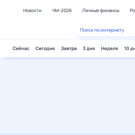
Новости
ЧМ-2026
Личные финансы
Род
Еда
Поиск по интернету
Здоро
Развле
Сейчас
Сегодня
Завтра
3 дня
Неделя
10 дней
Дом и 
Спорт
Карье
Авто
Технол
Жизне
Сберег
Горос