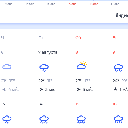
12 авг
13 авг
14 авг
15 авг
16 авг
17 авг
Чт
Пт
Сб
Вс
6
7
августа
8
9
21
°
15
°
22
°
11
°
27
°
17
°
24
°
19
°
4
м/с
3
м/с
5
м/с
1
м/
13
14
15
16