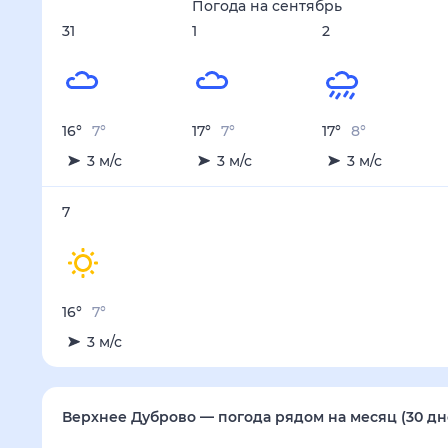
Погода на
сентябрь
31
1
2
16
°
7
°
17
°
7
°
17
°
8
°
3
м/с
3
м/с
3
м/с
7
16
°
7
°
3
м/с
Верхнее Дуброво
— погода рядом
на месяц (30 дней)