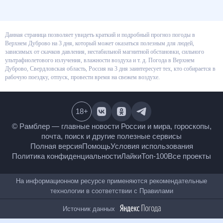
Данная страница позволяет увидеть краткий и подробный прогноз
погоды в Верхнем Дуброво на 3 дня, который может оказаться полезным
для людей, зависимых от скачков давления, нестабильной магнитной
обстановки, сильного ультрафиолетового излучения, влажности воздуха
и т. д. Погода в Верхнем Дуброво, Свердловская область, Россия на 3 дня
заинтересует тех, кто собирается в рабочую поездку, отпуск, провести
время на свежем воздухе.
18
+
© Рамблер — главные новости России и мира,
гороскопы, почта, поиск и другие полезные сервисы
Полная версия
Помощь
Условия использования
Политика конфиденциальности
Лайки
Топ-100
Все проекты
На информационном ресурсе применяются
рекомендательные технологии в соответствии с
Правилами