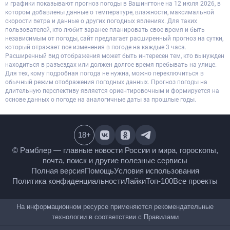
и графики показывают прогноз погоды в Вашингтоне на 12 июля 2026, в
котором добавлены данные о температуре, влажности, максимальной
скорости ветра и данные о других погодных явлениях. Для таких
пользователей, кто любит заранее планировать свое время и быть
независимым от погоды, сайт предлагает расширенный прогноз на сутки,
который отражает все изменения в погоде на каждые 3 часа.
Расширенный вид отображения может быть интересен тем, кто вынужден
находиться в разъездах или должен долгое время пребывать на улице.
Для тех, кому подробная погода не нужна, можно переключиться в
обычный режим отображения погодных данных. Прогноз погоды на
длительную перспективу является ориентировочным и формируется на
основе данных о погоде на аналогичные даты за прошлые годы.
18
+
© Рамблер — главные новости России и мира,
гороскопы, почта, поиск и другие полезные сервисы
Полная версия
Помощь
Условия использования
Политика конфиденциальности
Лайки
Топ-100
Все проекты
На информационном ресурсе применяются
рекомендательные технологии в соответствии с
Правилами