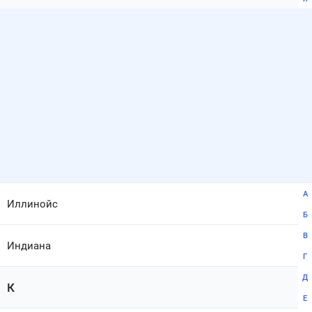
Ы
и
А
Иллинойс
Б
В
Индиана
Г
Д
К
Е