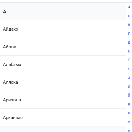
А
А
Б
В
Айдахо
Г
Д
Айова
Е
Ё
Алабама
Ж
З
Аляска
И
Й
Аризона
К
Л
Арканзас
М
Н