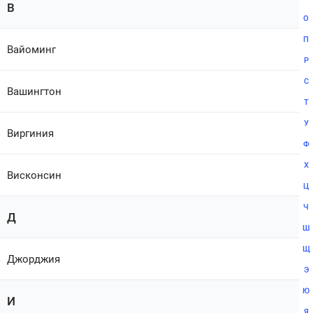
В
О
П
Вайоминг
Р
С
Вашингтон
Т
У
Виргиния
Ф
Х
Висконсин
Ц
Ч
Д
Ш
Щ
Джорджия
Э
Ю
И
Я