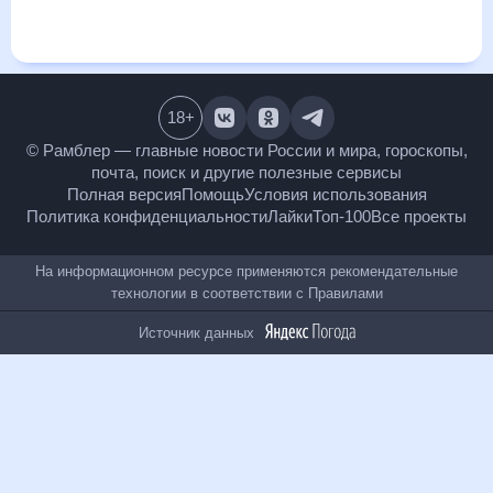
и даст понять, какая будет погода в Валдае в ближайший
месяц, к каким изменениям нужно быть готовым и как
правильно спланировать 30 дней. Подобный прогноз
погоды в Валдае, Новгородская область, Россия, на 30 дней
будет полезен всем, в том числе людям, чувствительным к
погодным изменениям.
18
+
© Рамблер — главные новости России и мира,
гороскопы, почта, поиск и другие полезные сервисы
Полная версия
Помощь
Условия использования
Политика конфиденциальности
Лайки
Топ-100
Все проекты
На информационном ресурсе применяются
рекомендательные технологии в соответствии с
Правилами
Источник данных