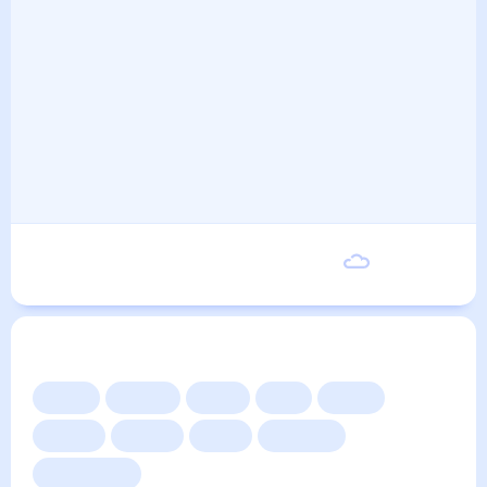
Вторник
17
°
8
°
8 Сентября
Другие прогнозы
Сейчас
Сегодня
Завтра
3 дня
Неделя
10 дней
14 дней
Месяц