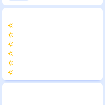
Выходные
Для садовода
Валдай
— погода рядом
на месяц (30 дней)
17
°
Великий Новгород
17
°
Боровичи
16
°
Осташков
17
°
Торжок
17
°
Старая Русса
17
°
Бологое
Погода по городам