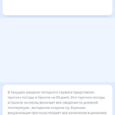
Города в мире
В текущем разделе погодного сервиса представлен прогноз погоды в
Удомле на 30 дней. Этот прогноз погоды в Удомле на месяц включает все
сведения по дневной температуре , выпадении осадков т.д. Хорошая
визуализация прогноза покажет все изменения в динамике и даст понять,
какая будет погода в Удомле в ближайший месяц, к каким изменениям
нужно быть готовым и как правильно спланировать 30 дней. Подобный