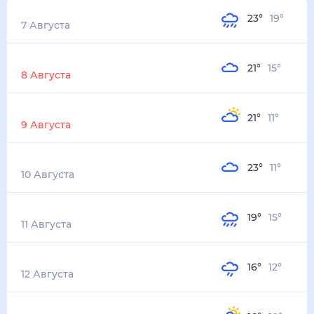
23
°
19
°
7 Августа
Завтра
21
°
15
°
8 Августа
Воскресенье
21
°
11
°
9 Августа
Понедельник
23
°
11
°
10 Августа
Вторник
19
°
15
°
11 Августа
Среда
16
°
12
°
12 Августа
Четверг
16
°
10
°
13 Августа