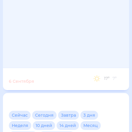
Воскресенье
17
°
7
°
6 Сентября
Другие прогнозы
Сейчас
Сегодня
Завтра
3 дня
Неделя
10 дней
14 дней
Месяц
Выходные
Для садовода