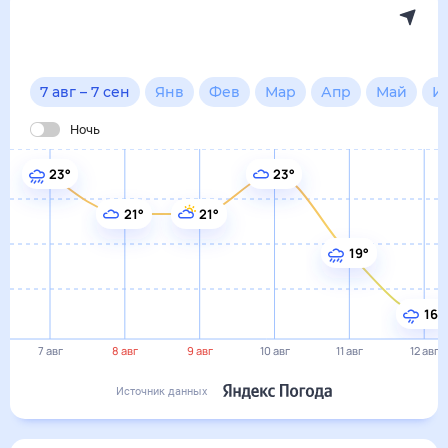
в Удомле
7 авг
–
7 сен
Янв
Фев
Мар
Апр
Май
Июн
Ночь
23°
23°
21°
21°
19°
16°
7 авг
8 авг
9 авг
10 авг
11 авг
12 авг
Источник данных
Сегодня