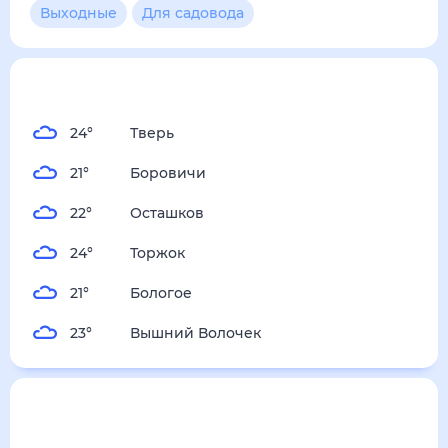
Удомля
— погода рядом
на месяц (30 дней)
24
°
Тверь
21
°
Боровичи
22
°
Осташков
24
°
Торжок
21
°
Бологое
23
°
Вышний Волочек
Погода по городам
Города в России