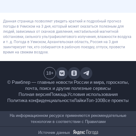
Данная страница позволяет увидеть краткий и подробный прогноз
погоды в Уемском на 3 дня, который может оказаться полезным для
людей, зависимых от скачков давления, нестабильной магнитной
обстановки, сильного ультрафиолетового излучения, влажности воздуха
и т. д. Погода в Уемском, Архангельская область, Россия на 3 дня
заинтересует тех, кто собирается в рабочую поездку, отпуск, провести
время на свежем воздухе.
18
+
© Рамблер — главные новости России и мира,
гороскопы, почта, поиск и другие полезные сервисы
Полная версия
Помощь
Условия использования
Политика конфиденциальности
Лайки
Топ-100
Все проекты
На информационном ресурсе применяются
рекомендательные технологии в соответствии с
Правилами