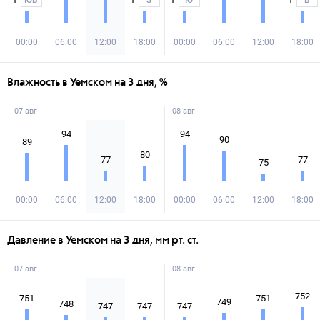
ЮВ
З
Ю
В
00:00
06:00
12:00
18:00
00:00
06:00
12:00
18:00
Влажность в Уемском на 3 дня, %
07 авг
08 авг
94
94
90
89
80
77
77
75
00:00
06:00
12:00
18:00
00:00
06:00
12:00
18:00
Давление в Уемском на 3 дня, мм рт. ст.
07 авг
08 авг
752
751
751
749
748
747
747
747