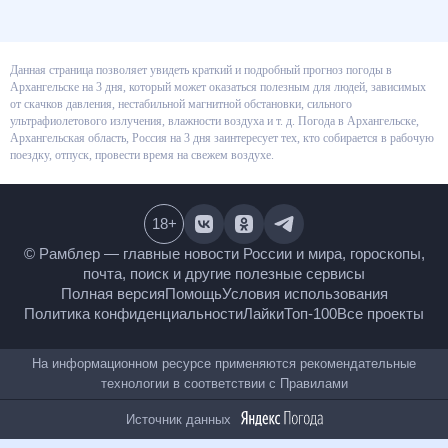
Данная страница позволяет увидеть краткий и подробный прогноз
погоды в Архангельске на 3 дня, который может оказаться полезным для
людей, зависимых от скачков давления, нестабильной магнитной
обстановки, сильного ультрафиолетового излучения, влажности воздуха
и т. д. Погода в Архангельске, Архангельская область, Россия на 3 дня
заинтересует тех, кто собирается в рабочую поездку, отпуск, провести
время на свежем воздухе.
18
+
© Рамблер — главные новости России и мира,
гороскопы, почта, поиск и другие полезные сервисы
Полная версия
Помощь
Условия использования
Политика конфиденциальности
Лайки
Топ-100
Все проекты
На информационном ресурсе применяются
рекомендательные технологии в соответствии с
Правилами