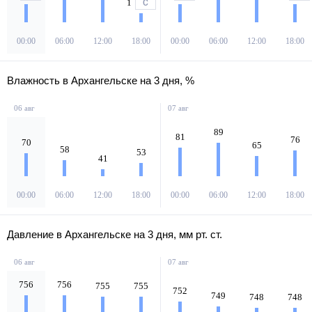
1
С
00:00
06:00
12:00
18:00
00:00
06:00
12:00
18:00
Влажность в Архангельске на 3 дня, %
06 авг
07 авг
89
81
76
70
65
58
53
41
00:00
06:00
12:00
18:00
00:00
06:00
12:00
18:00
Давление в Архангельске на 3 дня, мм рт. ст.
06 авг
07 авг
756
756
755
755
752
749
748
748