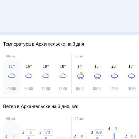
Температура в Архангельске на 3 дня
06 авг
07 авг
11
°
16
°
19
°
18
°
14
°
15
°
20
°
17
°
00:00
06:00
12:00
18:00
00:00
06:00
12:00
18:00
Ветер в Архангельске на 3 дня, м/с
06 авг
07 авг
4
З
3
3
3
З
СЗ
ЮВ
2
2
2
З
В
СЗ