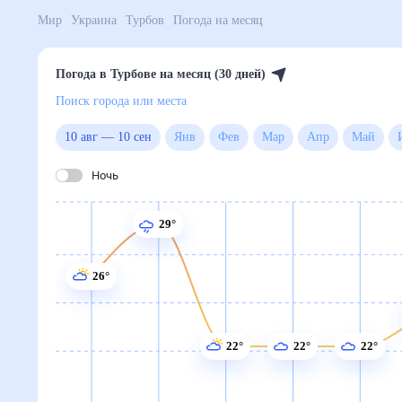
Мир
Украина
Турбов
Погода на месяц
Погода в Турбове на месяц (30 дней)
Поиск города или места
10 авг
—
10 сен
Янв
Фев
Мар
Апр
Ма
Ночь
29°
26°
22°
22°
22°