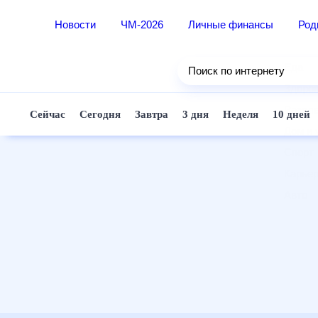
Новости
ЧМ-2026
Личные финансы
Ро
Еда
Поиск по интернету
Здор
Разв
Сейчас
Сегодня
Завтра
3 дня
Неделя
10 д
Дом 
Спор
Карь
Авто
Техн
Жизн
Сбер
Горо