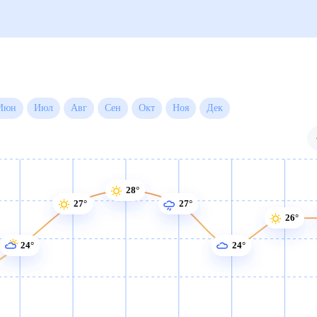
й
Июн
Июл
Авг
Сен
Окт
Ноя
Дек
28°
27°
27°
26°
24°
24°