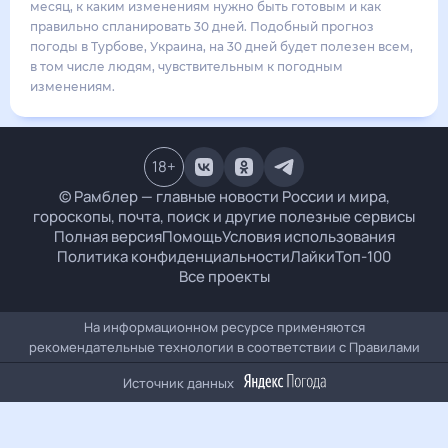
27
°
17
°
3
м/с
вторник
18 августа