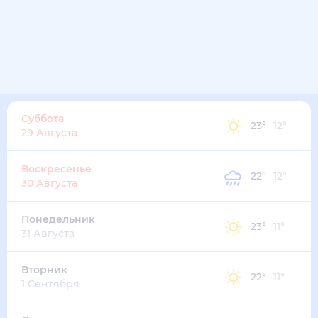
21
°
12
°
4
м/с
пятница
14 августа