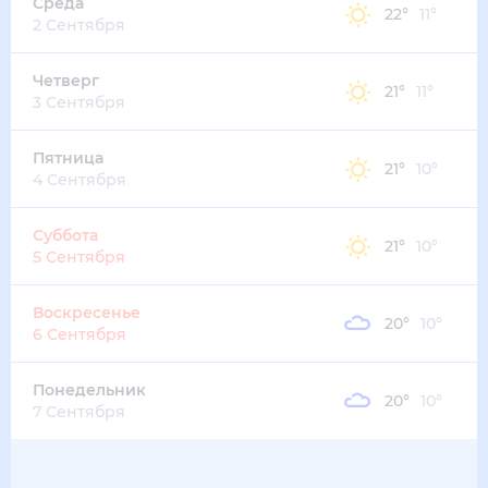
22
°
12
°
3
м/с
суббота
15 августа