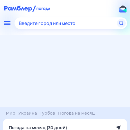
Введите город или место
Мир
Украина
Турбов
Погода на месяц
Погода на месяц (30 дней)
в Турбове
9 авг
–
9 сен
янв
фев
мар
апр
май
июн
июл
авг
сен
окт
ноя
дек
Ночь
28°
26°