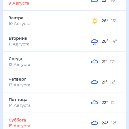
22
°
16
°
4
м/с
завтра
10 августа