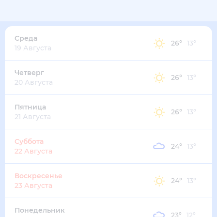
28
°
14
°
5
м/с
среда
12 августа