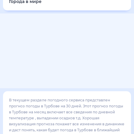
27
°
14
°
3
м/с
понедельник
17 августа