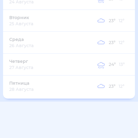
21
°
17
°
4
м/с
четверг
13 августа