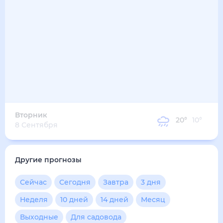
24
°
12
°
3
м/с