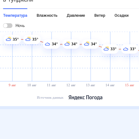
Температура
Влажность
Давление
Ветер
Осадки
Ночь
35°
35°
34°
34°
34°
33°
33°
9 авг
10 авг
11 авг
12 авг
13 авг
14 авг
15 авг
Источник данных