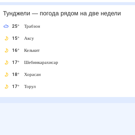
Тунджели
— погода рядом
на две недели
25
°
Трабзон
15
°
Аксу
16
°
Келькит
17
°
Шебинкарахисар
18
°
Хорасан
17
°
Торул