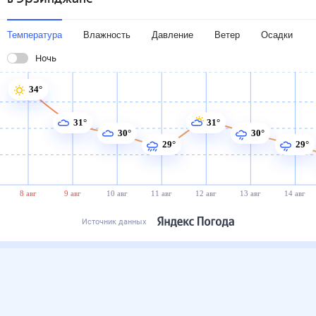
Температура
Влажность
Давление
Ветер
Осадки
Ночь
34°
31°
31°
30°
30°
29°
29°
8 авг
9 авг
10 авг
11 авг
12 авг
13 авг
14 авг
Источник данных