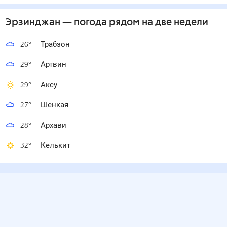
Эрзинджан
— погода рядом
на две недели
26
°
Трабзон
29
°
Артвин
29
°
Аксу
27
°
Шенкая
28
°
Архави
32
°
Келькит