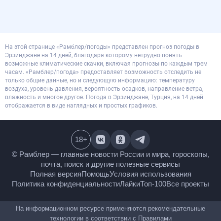
На этой странице «Рамблер/погоды» представлен прогноз погоды в
Эрзинджане на 14 дней, благодаря которому нетрудно понять
возможные климатические скачки, включая прогнозы по каждым трем
часам. «Рамблер/погода» предоставляет возможность отследить не
только общие данные, но и следующую информацию: температуру
воздуха, уровень давления, вероятность осадков, направление ветра,
влажность и многое другое. Погода в Эрзинджане, Турция, на 14 дней
отображается в виде наглядных и простых графиков.
18
+
© Рамблер — главные новости России и мира,
гороскопы, почта, поиск и другие полезные сервисы
Полная версия
Помощь
Условия использования
Политика конфиденциальности
Лайки
Топ-100
Все проекты
На информационном ресурсе применяются