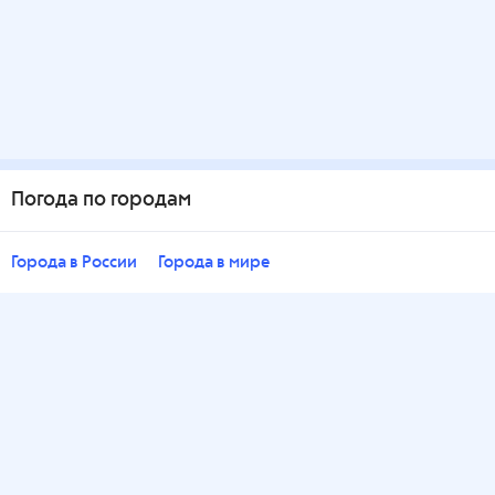
Погода по городам
Города в России
Города в мире