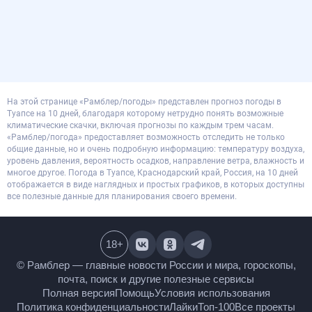
На этой странице «Рамблер/погоды» представлен прогноз погоды в
Туапсе на 10 дней, благодаря которому нетрудно понять возможные
климатические скачки, включая прогнозы по каждым трем часам.
«Рамблер/погода» предоставляет возможность отследить не только
общие данные, но и очень подробную информацию: температуру воздуха,
уровень давления, вероятность осадков, направление ветра, влажность и
многое другое. Погода в Туапсе, Краснодарский край, Россия, на 10 дней
отображается в виде наглядных и простых графиков, в которых доступны
все полезные данные для планирования своего времени.
18
+
© Рамблер — главные новости России и мира,
гороскопы, почта, поиск и другие полезные сервисы
Полная версия
Помощь
Условия использования
Политика конфиденциальности
Лайки
Топ-100