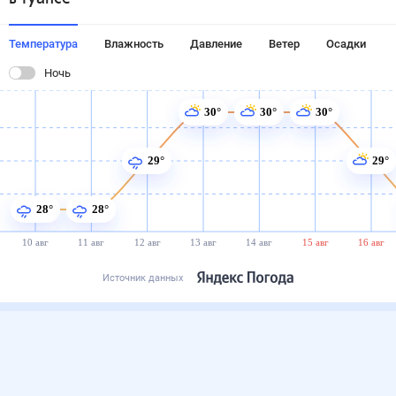
Температура
Влажность
Давление
Ветер
Осадки
Ночь
30°
30°
30°
29°
29°
28°
28°
10 авг
11 авг
12 авг
13 авг
14 авг
15 авг
16 авг
Источник данных