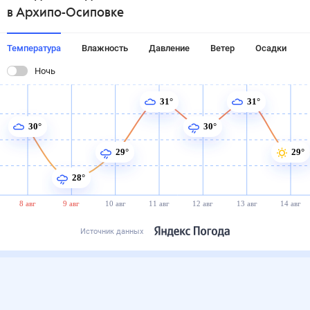
в Архипо-Осиповке
Температура
Влажность
Давление
Ветер
Осадки
Ночь
31°
31°
30°
30°
29°
29°
28°
8 авг
9 авг
10 авг
11 авг
12 авг
13 авг
14 авг
Источник данных