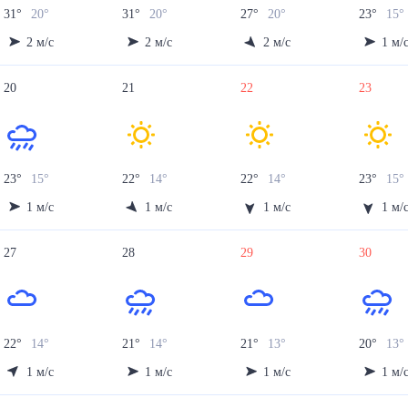
31
°
20
°
31
°
20
°
27
°
20
°
23
°
15
°
2
м/с
2
м/с
2
м/с
1
м/
20
21
22
23
23
°
15
°
22
°
14
°
22
°
14
°
23
°
15
°
1
м/с
1
м/с
1
м/с
1
м/
27
28
29
30
22
°
14
°
21
°
14
°
21
°
13
°
20
°
13
°
1
м/с
1
м/с
1
м/с
1
м/