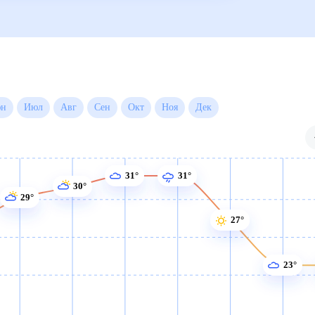
Июн
Июл
Авг
Сен
Окт
Ноя
Дек
31°
31°
30°
29°
27°
23°