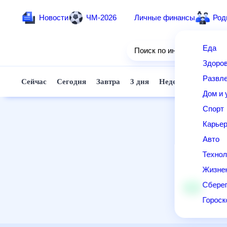
Новости
ЧМ-2026
Личные финансы
Ро
Еда
Поиск по интернету
Здор
Разв
Сейчас
Сегодня
Завтра
3 дня
Неделя
10 д
Дом 
Спор
Карь
Авто
Техн
Жизн
Сбер
Горо