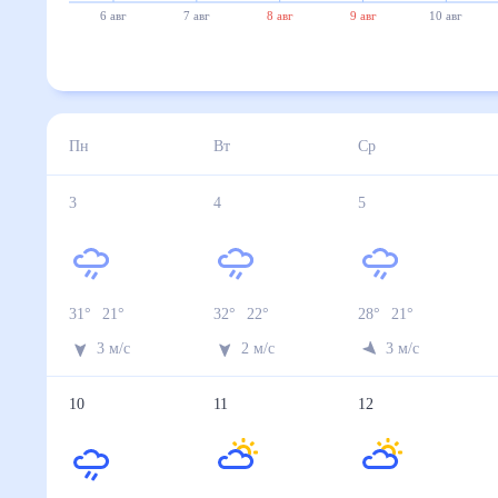
6 авг
7 авг
8 авг
9 авг
10 авг
Пн
Вт
Ср
3
4
5
31
°
21
°
32
°
22
°
28
°
21
°
3
м/с
2
м/с
3
м/с
10
11
12