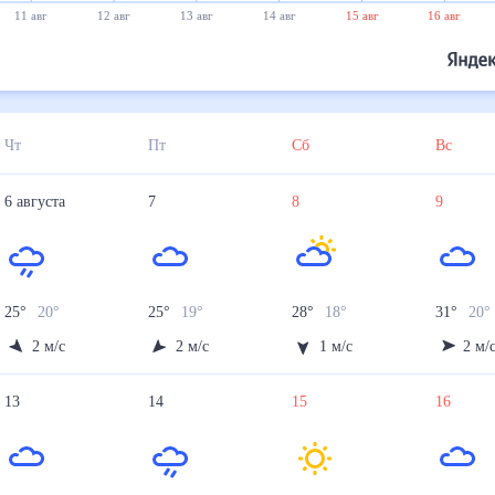
11 авг
12 авг
13 авг
14 авг
15 авг
16 авг
Чт
Пт
Сб
Вс
6
августа
7
8
9
25
°
20
°
25
°
19
°
28
°
18
°
31
°
20
°
2
м/с
2
м/с
1
м/с
2
м/
13
14
15
16