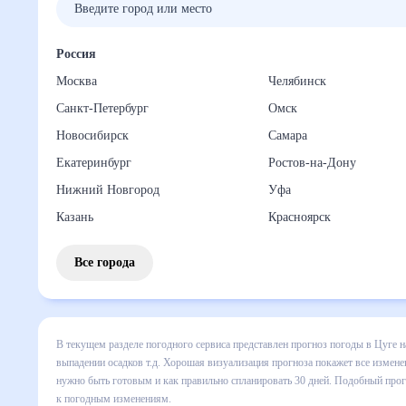
Россия
Москва
Челябинск
Санкт-Петербург
Омск
Новосибирск
Самара
Екатеринбург
Ростов-на-Дону
Нижний Новгород
Уфа
Казань
Красноярск
Все города
В текущем разделе погодного сервиса представлен прогноз 
сведения по дневной температуре , выпадении осадков т.д
понять, какая будет погода в Цуге в ближайший месяц, к к
Подобный прогноз погоды в Цуге, Швейцария, на 30 дней б