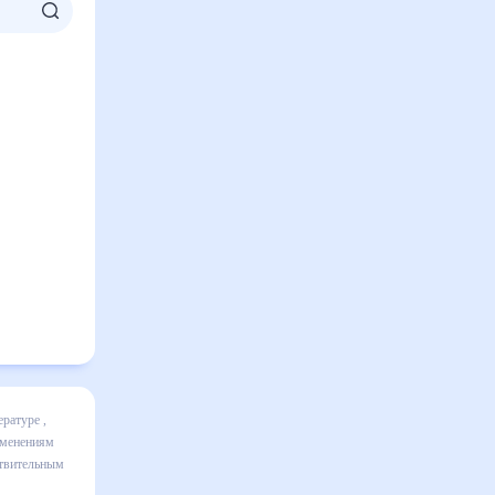
ючает все
и даст
0 дней.