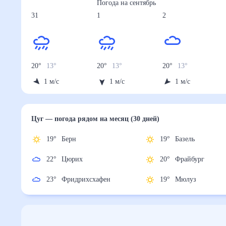
Погода на
сентябрь
31
1
2
20
°
13
°
20
°
13
°
20
°
13
°
1
м/с
1
м/с
1
м/с
Цуг
— погода рядом
на месяц (30 дней)
19
°
Берн
19
°
Базель
22
°
Цюрих
20
°
Фрайбург
23
°
Фридрихсхафен
19
°
Мюлуз