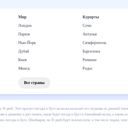
Мир
Курорты
Лондон
Сочи
Париж
Анталья
Нью-Йорк
Симферополь
Дубай
Барселона
Киев
Римини
Минск
Родос
Все страны
погоды в Цуге на 30 дней. Этот прогноз погоды в Цуге на месяц вкл
. Хорошая визуализация прогноза покажет все изменения в динамике 
аким изменениям нужно быть готовым и как правильно спланировать 3
удет полезен всем, в том числе людям, чувствительным к погодным