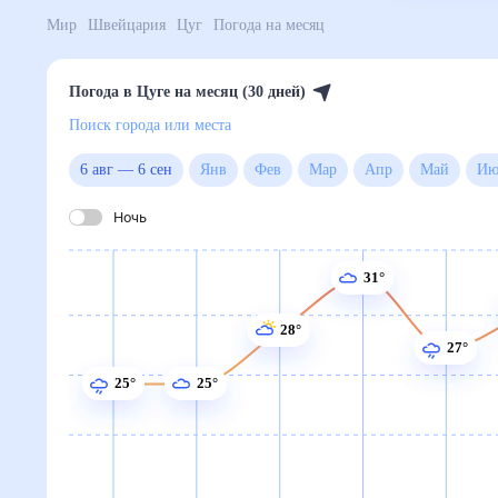
Мир
Швейцария
Цуг
Погода на месяц
Погода в Цуге на месяц (30 дней)
Поиск города или места
6 авг
—
6 сен
Янв
Фев
Мар
Апр
Май
Ночь
31°
28°
27°
25°
25°