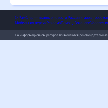
изменениям.
© Рамблер — главные новости России и мира, гороск
Мобильная версия
Реклама
Помощь
Вакансии
Условия
На информационном ресурсе применяются рекомендательн