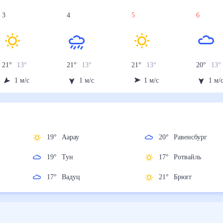
3
4
5
6
21
°
13
°
21
°
13
°
21
°
13
°
20
°
13
°
1
м/с
1
м/с
1
м/с
1
м/
19
°
Аарау
20
°
Равенсбург
19
°
Тун
17
°
Ротвайль
17
°
Вадуц
21
°
Брюгг