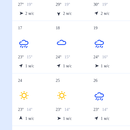
27
°
19
°
29
°
19
°
30
°
19
°
2
м/с
2
м/с
2
м/с
17
18
19
23
°
15
°
24
°
15
°
24
°
16
°
1
м/с
1
м/с
1
м/с
24
25
26
23
°
14
°
23
°
14
°
23
°
14
°
1
м/с
1
м/с
1
м/с