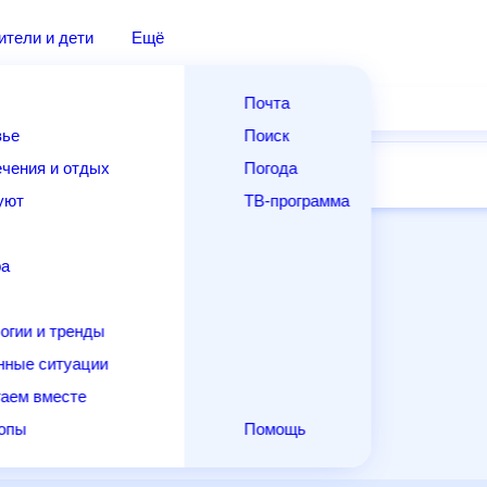
дители и дети
Ещё
Почта
овье
Поиск
лечения и отдых
Погода
ней
14 дней
Месяц
Выходные
Для садовода
и уют
ТВ-программа
т
ера
ологии и тренды
енные ситуации
егаем вместе
скопы
Помощь