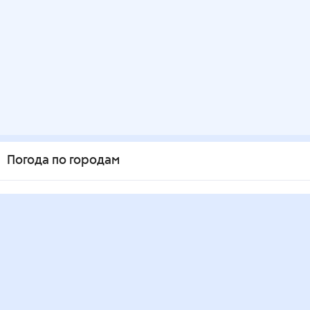
Погода по городам
Города в России
Города в мире