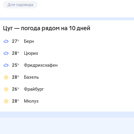
Для садовода
Цуг
— погода рядом
на 10 дней
27
°
Берн
28
°
Цюрих
25
°
Фридрихсхафен
28
°
Базель
26
°
Фрайбург
28
°
Мюлуз