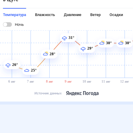
Температура
Влажность
Давление
Ветер
Осадки
Ночь
31°
30°
30°
29°
28°
26°
25°
6 авг
7 авг
8 авг
9 авг
10 авг
11 авг
12 авг
Источник данных