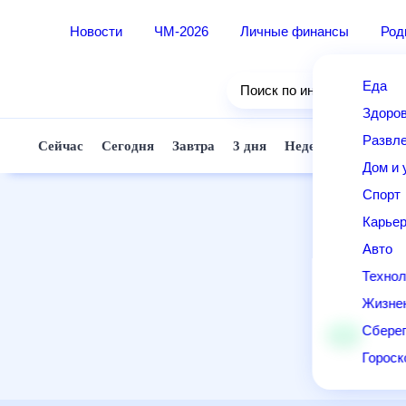
Новости
ЧМ-2026
Личные финансы
Ро
Еда
Поиск по интернету
Здор
Разв
Сейчас
Сегодня
Завтра
3 дня
Неделя
10 д
Дом 
Спор
Карь
Авто
Техн
Жизн
Сбер
Горо