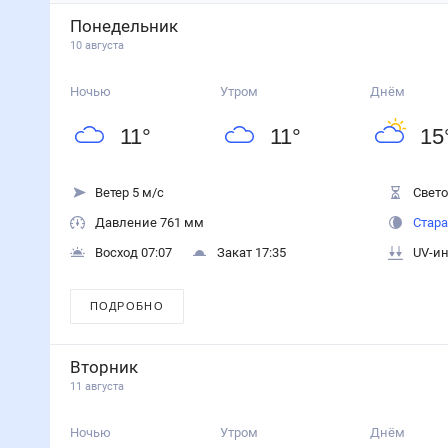
Понедельник
10 августа
Ночью
Утром
Днём
11
°
11
°
15
Ветер 5 м/с
Свето
Давление 761 мм
Стара
Восход 07:07
Закат 17:35
UV-ин
ПОДРОБНО
Вторник
11 августа
Ночью
Утром
Днём