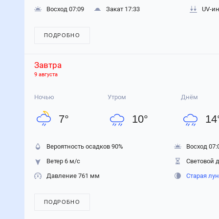
Восход 07:09
Закат 17:33
UV-ин
ПОДРОБНО
Завтра
9 августа
Ночью
Утром
Днём
7
°
10
°
14
Вероятность осадков
90
%
Восход 07:
Ветер 6 м/с
Световой д
Давление 761 мм
Старая лу
ПОДРОБНО