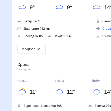
9
°
9
°
14
Ветер 3 м/с
Свето
Давление 762 мм
Стара
Восход 07:06
Закат 17:36
UV-ин
ПОДРОБНО
Среда
12 августа
Ночью
Утром
Днём
11
°
12
°
14
Вероятность осадков
50
%
Восход 07: