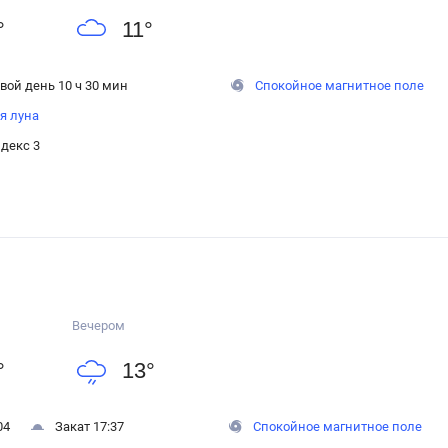
°
11
°
вой день 10 ч 30 мин
Спокойное магнитное поле
я луна
декс 3
Вечером
°
13
°
04
Закат 17:37
Спокойное магнитное поле