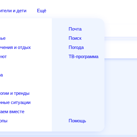
дители и дети
Ещё
Почта
овье
Поиск
лечения и отдых
Погода
ней
14 дней
Месяц
Выходные
Для садовода
и уют
ТВ-программа
т
ера
ологии и тренды
енные ситуации
егаем вместе
скопы
Помощь