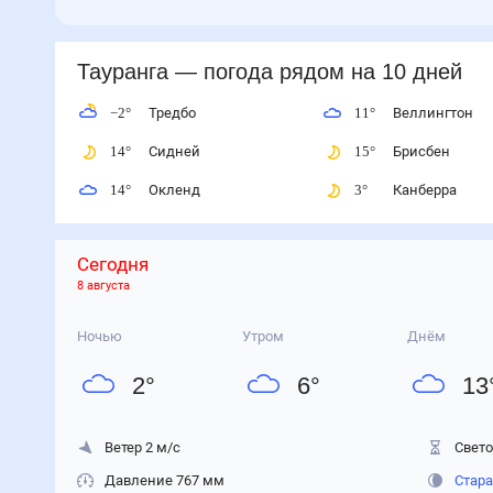
Тауранга
— погода рядом
на 10 дней
−2
°
Тредбо
11
°
Веллингтон
14
°
Сидней
15
°
Брисбен
14
°
Окленд
3
°
Канберра
Сегодня
8 августа
Ночью
Утром
Днём
2
°
6
°
13
Ветер 2 м/с
Свето
Давление 767 мм
Стара