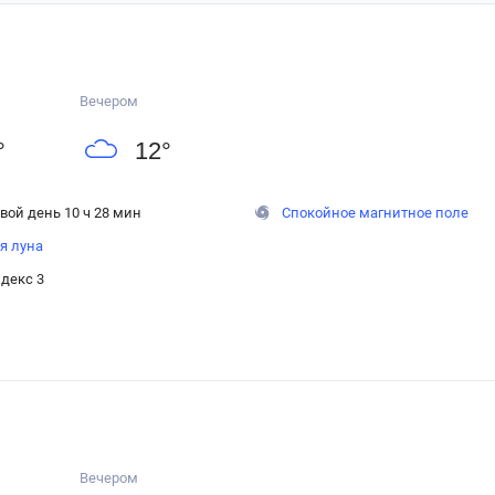
Вечером
°
12
°
вой день 10 ч 28 мин
Спокойное магнитное поле
я луна
декс 3
Вечером