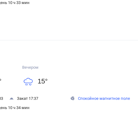
ень 10 ч 33 мин
Вечером
°
15
°
03
Закат 17:37
Спокойное магнитное поле
ень 10 ч 34 мин