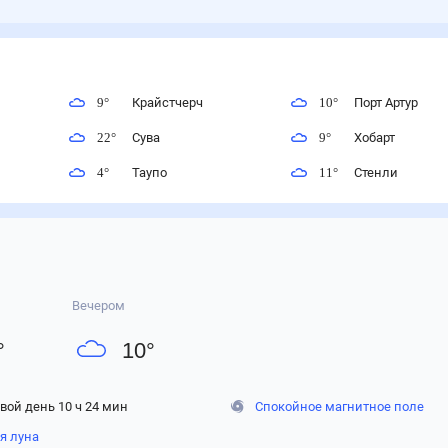
9
°
Крайстчерч
10
°
Порт Артур
22
°
Сува
9
°
Хобарт
4
°
Таупо
11
°
Стенли
Вечером
°
10
°
вой день 10 ч 24 мин
Спокойное магнитное поле
я луна