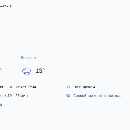
декс 3
Вечером
°
13
°
08
Закат 17:34
UV-индекс 4
ень 10 ч 26 мин
Спокойное магнитное поле
на