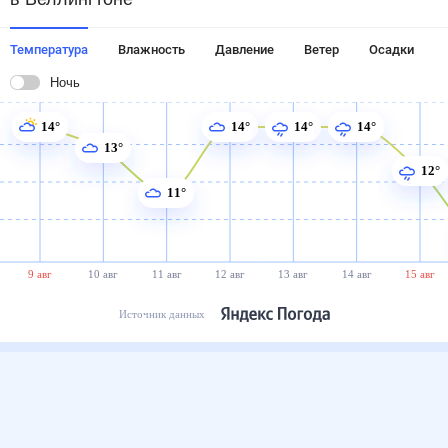
Температура
Влажность
Давление
Ветер
Осадки
Ночь
14°
14°
14°
14°
13°
12°
11°
9 авг
10 авг
11 авг
12 авг
13 авг
14 авг
15 авг
Источник данных