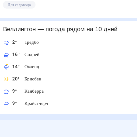
Для садовода
Веллингтон
— погода рядом
на 10 дней
2
°
Тредбо
16
°
Сидней
14
°
Окленд
20
°
Брисбен
9
°
Канберра
9
°
Крайстчерч