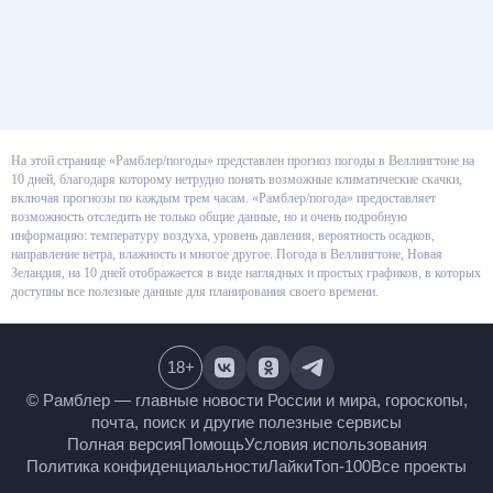
На этой странице «Рамблер/погоды» представлен прогноз погоды в
Веллингтоне на 10 дней, благодаря которому нетрудно понять
возможные климатические скачки, включая прогнозы по каждым трем
часам. «Рамблер/погода» предоставляет возможность отследить не
только общие данные, но и очень подробную информацию: температуру
воздуха, уровень давления, вероятность осадков, направление ветра,
влажность и многое другое. Погода в Веллингтоне, Новая Зеландия, на 10
дней отображается в виде наглядных и простых графиков, в которых
доступны все полезные данные для планирования своего времени.
18
+
© Рамблер — главные новости России и мира,
гороскопы, почта, поиск и другие полезные сервисы
Полная версия
Помощь
Условия использования
Политика конфиденциальности
Лайки
Топ-100