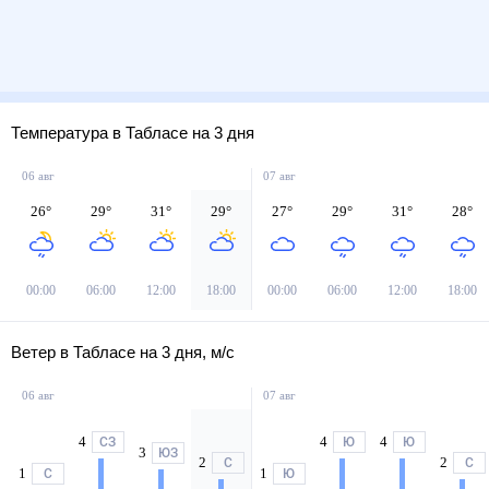
Температура в Табласе на 3 дня
06 авг
07 авг
26
°
29
°
31
°
29
°
27
°
29
°
31
°
28
°
00:00
06:00
12:00
18:00
00:00
06:00
12:00
18:00
Ветер в Табласе на 3 дня, м/с
06 авг
07 авг
4
4
4
СЗ
Ю
Ю
3
ЮЗ
2
2
С
С
1
1
С
Ю