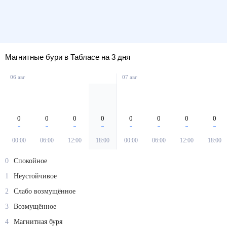
Магнитные бури в Табласе на 3 дня
06 авг
07 авг
0
0
0
0
0
0
0
0
00:00
06:00
12:00
18:00
00:00
06:00
12:00
18:00
0
Спокойное
1
Неустойчивое
2
Слабо возмущённое
3
Возмущённое
4
Магнитная буря