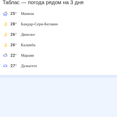
Таблас
— погода рядом
на 3 дня
25
°
Манила
28
°
Бандар-Сери-Бегаван
26
°
Диполог
26
°
Каламба
22
°
Марави
27
°
Думагете