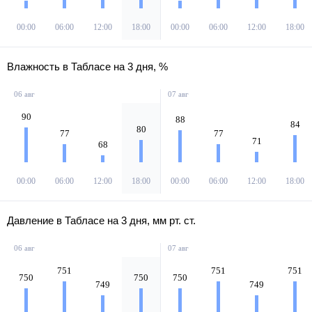
00:00
06:00
12:00
18:00
00:00
06:00
12:00
18:00
Влажность в Табласе на 3 дня, %
06 авг
07 авг
90
88
84
80
77
77
71
68
00:00
06:00
12:00
18:00
00:00
06:00
12:00
18:00
Давление в Табласе на 3 дня, мм рт. ст.
06 авг
07 авг
751
751
751
750
750
750
749
749