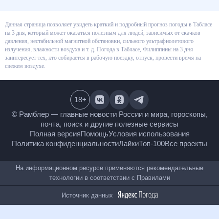
Данная страница позволяет увидеть краткий и подробный прогноз
погоды в Табласе на 3 дня, который может оказаться полезным для
людей, зависимых от скачков давления, нестабильной магнитной
обстановки, сильного ультрафиолетового излучения, влажности воздуха
и т. д. Погода в Табласе, Филиппины на 3 дня заинтересует тех, кто
собирается в рабочую поездку, отпуск, провести время на свежем
воздухе.
18
+
© Рамблер — главные новости России и мира,
гороскопы, почта, поиск и другие полезные сервисы
Полная версия
Помощь
Условия использования
Политика конфиденциальности
Лайки
Топ-100
Все проекты
На информационном ресурсе применяются
рекомендательные технологии в соответствии с
Правилами
Источник данных