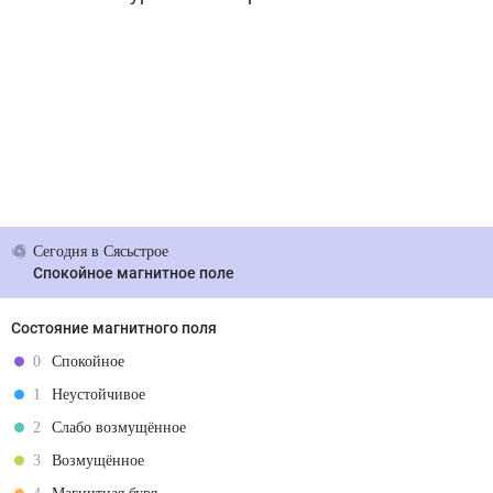
Сегодня
в Сясьстрое
Спокойное магнитное поле
Состояние магнитного поля
0
Спокойное
1
Неустойчивое
2
Слабо возмущённое
3
Возмущённое