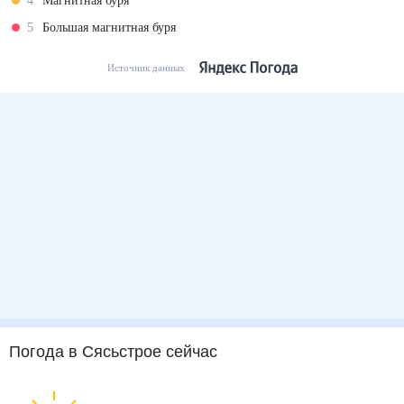
4
Магнитная буря
5
Большая магнитная буря
Источник данных
Погода
в Сясьстрое
сейчас