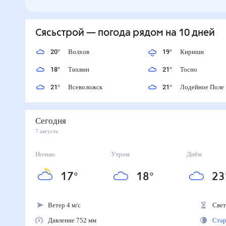
Сясьстрой
— погода рядом
на 10 дней
20
°
Волхов
19
°
Кириши
18
°
Тихвин
21
°
Тосно
21
°
Всеволожск
21
°
Лодейное Пол
Сегодня
7 августа
Ночью
Утром
Днём
17
°
18
°
23
Ветер 4 м/с
Свето
Давление 752 мм
Стара