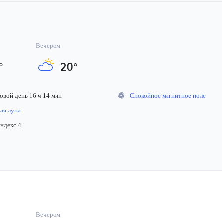
Вечером
°
20
°
вой день 16 ч 14 мин
Спокойное магнитное поле
я луна
декс 4
Вечером