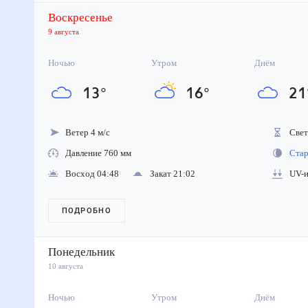
Воскресенье
9 августа
Ночью
Утром
Днём
13
°
16
°
21
Ветер 4 м/с
Свето
Давление 760 мм
Стара
Восход 04:48
Закат 21:02
UV-ин
ПОДРОБНО
Понедельник
10 августа
Ночью
Утром
Днём