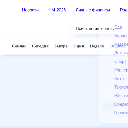
Новости
ЧМ-2026
Личные финансы
Ро
Еда
Поиск по интернету
Здор
Разв
Сейчас
Сегодня
Завтра
3 дня
Неделя
10 д
Дом 
Спор
Карь
Авто
Техн
Жизн
Сбер
Горо