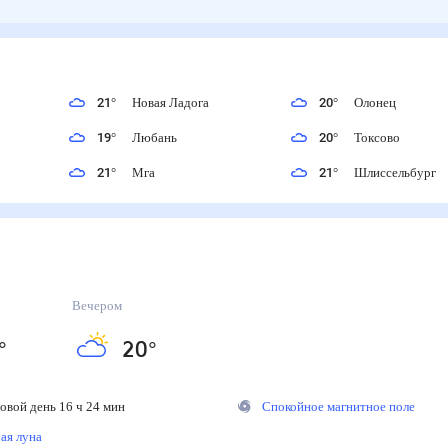
21
°
Новая Ладога
20
°
Олонец
19
°
Любань
20
°
Токсово
е
21
°
Мга
21
°
Шлиссельбург
Вечером
°
20
°
вой день 16 ч 24 мин
Спокойное магнитное поле
я луна