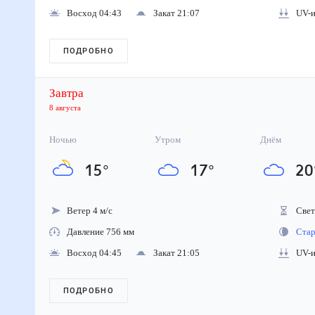
Восход 04:43
Закат 21:07
UV-ин
ПОДРОБНО
Завтра
8 августа
Ночью
Утром
Днём
15
°
17
°
20
Ветер 4 м/с
Свето
Давление 756 мм
Стара
Восход 04:45
Закат 21:05
UV-ин
ПОДРОБНО