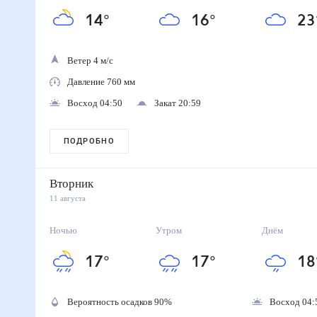
14
°
16
°
23
Ветер 4 м/с
Давление 760 мм
Восход 04:50
Закат 20:59
ПОДРОБНО
Вторник
11 августа
Ночью
Утром
Днём
17
°
17
°
18
Вероятность осадков
90
%
Восход 04: