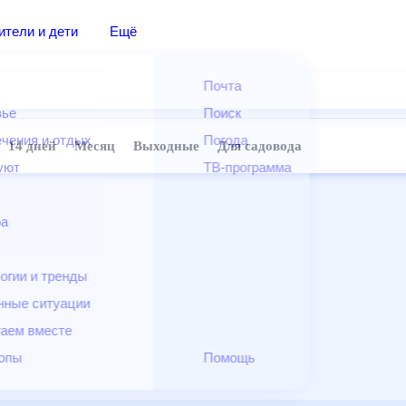
дители и дети
Ещё
Почта
овье
Поиск
лечения и отдых
Погода
ней
14 дней
Месяц
Выходные
Для садовода
и уют
ТВ-программа
т
ера
ологии и тренды
енные ситуации
егаем вместе
скопы
Помощь