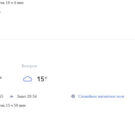
ень 16 ч 4 мин
на
Вечером
°
15
°
55
Закат 20:54
Спокойное магнитное поле
ень 15 ч 59 мин