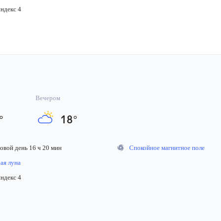
декс 4
Вечером
°
18
°
вой день 16 ч 20 мин
Спокойное магнитное поле
я луна
декс 4