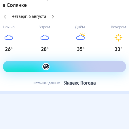
в Солянке
Четверг
,
6
августа
Ночью
Утром
Днём
Вечером
26
°
28
°
35
°
33
°
Как одеться сегодня
Источник данных