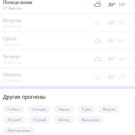
Понедельник
30
°
19
°
17 Августа
Вторник
32
°
18
°
18 Августа
Среда
31
°
18
°
19 Августа
Четверг
31
°
18
°
20 Августа
Пятница
31
°
17
°
21 Августа
Другие прогнозы
Сейчас
Сегодня
Завтра
3 дня
Неделя
10 дней
14 дней
Месяц
Выходные
Для садовода