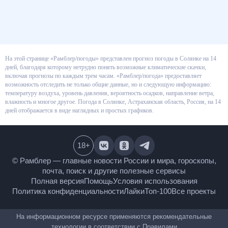
На этой странице «Рамблер/погоды» представлен прогноз погоды в
Солянке на 14 дней, благодаря которому нетрудно понять возможные
климатические скачки, включая прогнозы по каждым трем часам.
«Рамблер/погода» предоставляет возможность отследить не только
общие данные, но и следующую информацию: температуру воздуха,
уровень давления, вероятность осадков, направление ветра, влажность и
многое другое. Погода в Солянке, Астраханская область, Россия, на 14
дней отображается в виде наглядных и простых графиков.
18
+
© Рамблер — главные новости России и мира,
гороскопы, почта, поиск и другие полезные сервисы
Полная версия
Помощь
Условия использования
Политика конфиденциальности
Лайки
Топ-100
Все проекты