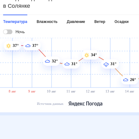
в Солянке
Температура
Влажность
Давление
Ветер
Осадки
Ночь
37°
37°
34°
32°
31°
31°
26°
8 авг
9 авг
10 авг
11 авг
12 авг
13 авг
14 авг
Источник данных