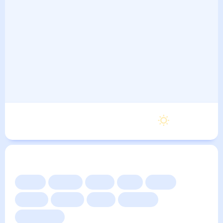
Вторник
25
°
11
°
8 Сентября
Другие прогнозы
Сейчас
Сегодня
Завтра
3 дня
Неделя
10 дней
14 дней
Месяц
Выходные
Для садовода