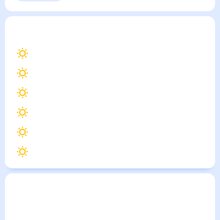
Симав
— погода рядом
на месяц (30 дней)
32
°
Измир
29
°
Бергама
30
°
Кушадасы
29
°
Бурса
30
°
Памуккале
30
°
Денизли
Погода по городам
Города в России