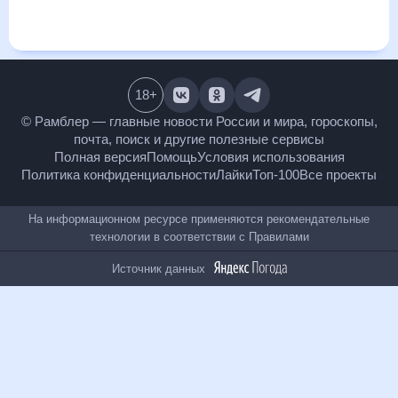
месяц, к каким изменениям нужно быть готовым и как
правильно спланировать 30 дней. Подобный прогноз
погоды в Симаве, Турция, на 30 дней будет полезен всем, в
том числе людям, чувствительным к погодным
изменениям.
18
+
© Рамблер — главные новости России и мира,
гороскопы, почта, поиск и другие полезные сервисы
Полная версия
Помощь
Условия использования
Политика конфиденциальности
Лайки
Топ-100
Все проекты
На информационном ресурсе применяются
рекомендательные технологии в соответствии с
Правилами
Источник данных