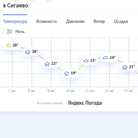
в Сигаево
Температура
Влажность
Давление
Ветер
Осадки
Ночь
28°
26°
24°
23°
22°
21°
19°
7 авг
8 авг
9 авг
10 авг
11 авг
12 авг
13 авг
Источник данных