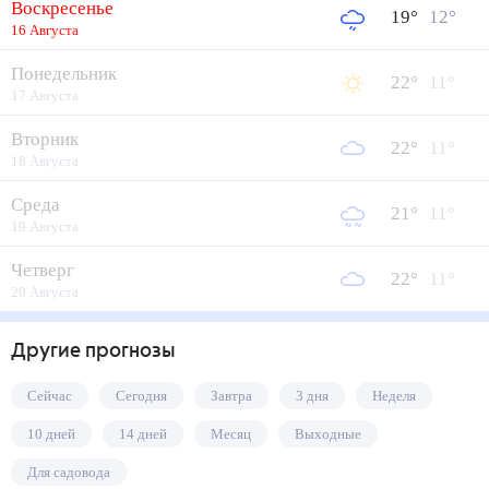
Воскресенье
19
°
12
°
16 Августа
Понедельник
22
°
11
°
17 Августа
Вторник
22
°
11
°
18 Августа
Среда
21
°
11
°
19 Августа
Четверг
22
°
11
°
20 Августа
Другие прогнозы
Сейчас
Сегодня
Завтра
3 дня
Неделя
10 дней
14 дней
Месяц
Выходные
Для садовода