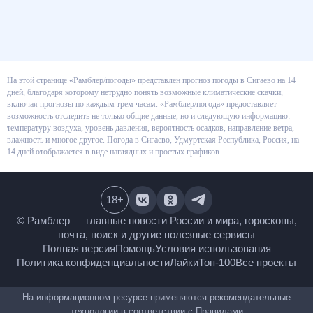
На этой странице «Рамблер/погоды» представлен прогноз погоды в
Сигаево на 14 дней, благодаря которому нетрудно понять возможные
климатические скачки, включая прогнозы по каждым трем часам.
«Рамблер/погода» предоставляет возможность отследить не только
общие данные, но и следующую информацию: температуру воздуха,
уровень давления, вероятность осадков, направление ветра, влажность и
многое другое. Погода в Сигаево, Удмуртская Республика, Россия, на 14
дней отображается в виде наглядных и простых графиков.
18
+
© Рамблер — главные новости России и мира,
гороскопы, почта, поиск и другие полезные сервисы
Полная версия
Помощь
Условия использования
Политика конфиденциальности
Лайки
Топ-100
Все проекты