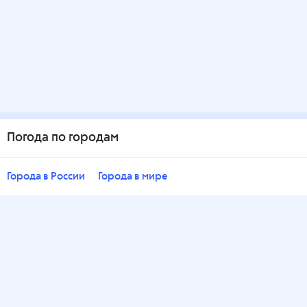
Погода по городам
Города в России
Города в мире