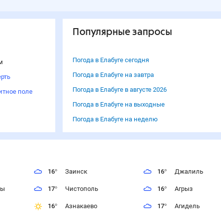
Популярные запросы
Погода в Елабуге сегодня
м
Погода в Елабуге на завтра
рть
Погода в Елабуге в августе 2026
итное поле
Погода в Елабуге на выходные
Погода в Елабуге на неделю
16
°
Заинск
16
°
Джалиль
ны
17
°
Чистополь
16
°
Агрыз
16
°
Азнакаево
17
°
Агидель