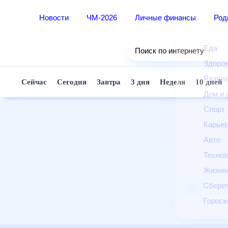
Новости
ЧМ-2026
Личные финансы
Ро
Еда
Поиск по интернету
Здор
Разв
Сейчас
Сегодня
Завтра
3 дня
Неделя
10 д
Дом 
Спор
Карь
Авто
Техн
Жизн
Сбер
Горо