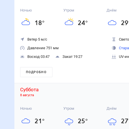
Ночью
Утром
Днём
18
°
24
°
29
Ветер 5 м/с
Свето
Давление 751 мм
Стара
Восход 03:47
Закат 19:27
UV-ин
ПОДРОБНО
Суббота
8 августа
Ночью
Утром
Днём
21
°
25
°
27