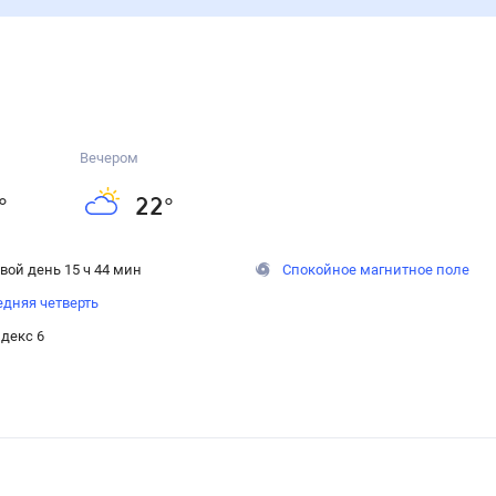
Вечером
°
22
°
вой день 15 ч 44 мин
Спокойное магнитное поле
дняя четверть
декс 6