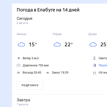
Погода
в Елабуге
на 14 дней
Сегодня
6 августа
Ночью
Утром
Днём
15
°
22
°
25
Ветер 3 м/с
Свето
Давление 753 мм
После
Восход 03:45
Закат 19:29
UV-ин
ПОДРОБНО
Завтра
7 августа