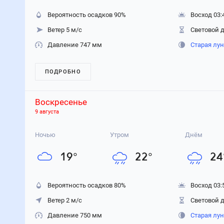
Вероятность осадков
90
%
Восход 03:
Ветер 5 м/с
Световой д
Давление 747 мм
Старая лу
ПОДРОБНО
Воскресенье
9 августа
Ночью
Утром
Днём
19
°
22
°
24
Вероятность осадков
80
%
Восход 03:
Ветер 2 м/с
Световой д
Давление 750 мм
Старая лу