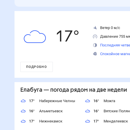
Ветер 0 м/с
17
°
Давление 755 м
Последняя четве
Спокойное магн
ПОДРОБНО
Елабуга
— погода рядом
на две недели
17
°
Набережные Челны
16
°
Можга
16
°
Альметьевск
16
°
Вятские Поля
17
°
Нижнекамск
17
°
Менделеевск