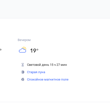
Вечером
°
19
°
Световой день 15 ч 27 мин
Старая луна
Спокойное магнитное поле