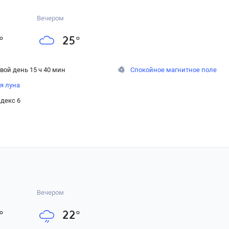
Вечером
°
25
°
вой день 15 ч 40 мин
Спокойное магнитное поле
я луна
декс 6
Вечером
°
22
°