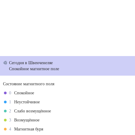
Сегодня
в Швенченеляе
Спокойное магнитное поле
Состояние магнитного поля
0
Спокойное
1
Неустойчивое
2
Слабо возмущённое
3
Возмущённое
4
Магнитная буря