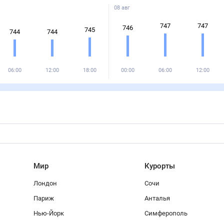
08 авг
747
747
746
745
744
744
06:00
12:00
18:00
00:00
06:00
12:00
Мир
Курорты
Лондон
Сочи
Париж
Анталья
Нью-Йорк
Симферополь