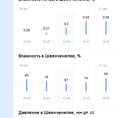
06 авг
07 авг
0.34
0.34
0.3
0.27
0.26
00:00
06:00
12:00
18:00
00:00
Влажность в Швенченеляе, %
06 авг
07 авг
90
85
78
74
67
00:00
06:00
12:00
18:00
00:00
Давление в Швенченеляе, мм рт. ст.