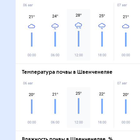
06 авг
07 авг
28
°
25
°
24
°
21
°
21
°
00:00
06:00
12:00
18:00
00:00
Температура почвы в Швенченеляе
06 авг
07 авг
25
°
22
°
21
°
20
°
20
°
00:00
06:00
12:00
18:00
00:00
Влажность почвы в Швенченеляе, %