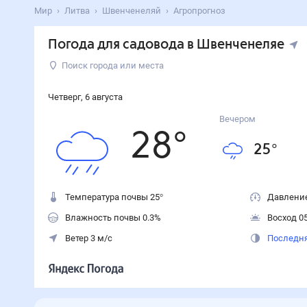
Мир
Литва
Швенченеляй
Агропрогноз
Погода для садовода в Швенченеляе
Поиск города или места
Четверг
,
6
августа
Вечером
28
°
25
°
Температура почвы 25°
Давление
Влажность почвы 0.3%
Восход 05
Ветер 3 м/с
Последня