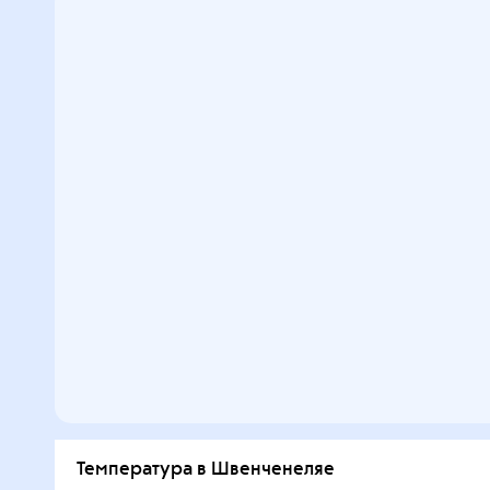
Температура в Швенченеляе