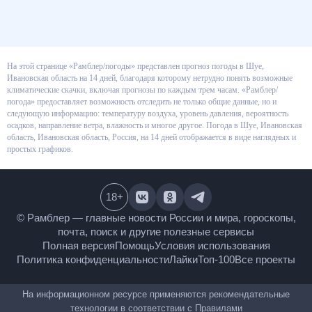
На этой странице «Рамблер/погоды» представлен прогноз погоды в Шуе,
Ивановская область на 14 дней, благодаря которому нетрудно понять
возможные климатические скачки, включая прогнозы по каждым трем
часам. «Рамблер/погода» предоставляет возможность отследить не
только общие данные, но и следующую информацию: температуру
воздуха, уровень давления, вероятность осадков, направление ветра,
влажность и многое другое. Погода в Шуе, Ивановская область,
Ивановская область, Россия, на 14 дней отображается в виде наглядных
и простых графиков.
18
+
© Рамблер — главные новости России и мира,
гороскопы, почта, поиск и другие полезные сервисы
Полная версия
Помощь
Условия использования
Политика конфиденциальности
Лайки
Топ-100
Все проекты