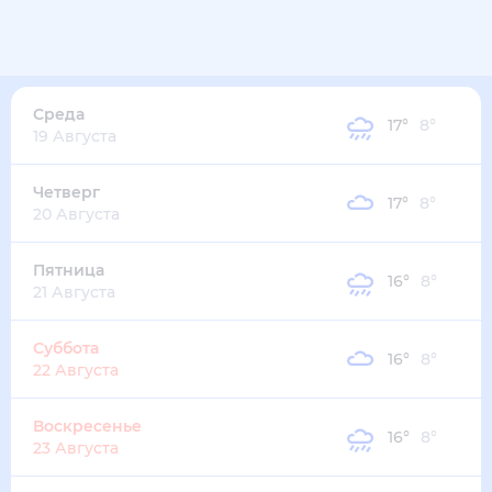
Среда
17
°
8
°
19 Августа
Четверг
17
°
8
°
20 Августа
Пятница
16
°
8
°
21 Августа
Суббота
16
°
8
°
22 Августа
Воскресенье
16
°
8
°
23 Августа