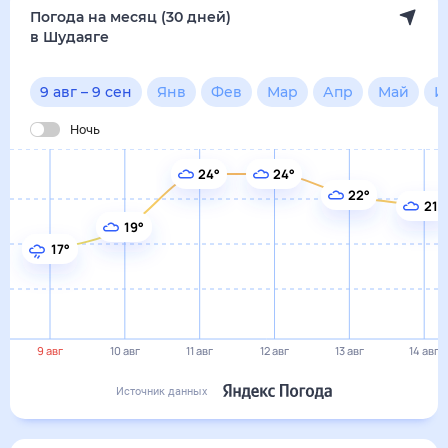
Погода на месяц (30 дней)
в Шудаяге
9 авг
–
9 сен
Янв
Фев
Мар
Апр
Май
И
Ночь
24°
24°
22°
21°
19°
17°
9 авг
10 авг
11 авг
12 авг
13 авг
14 авг
Источник данных