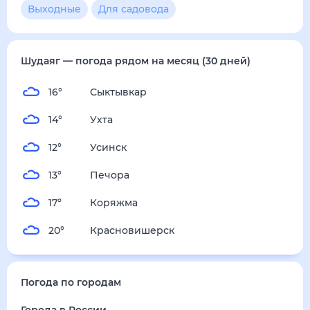
Выходные
Для садовода
Шудаяг
— погода рядом
на месяц (30 дней)
16
°
Сыктывкар
14
°
Ухта
12
°
Усинск
13
°
Печора
17
°
Коряжма
20
°
Красновишерск
Погода по городам