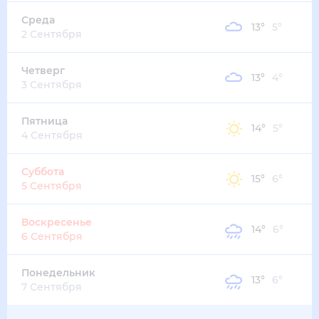
Среда
13
°
5
°
2 Сентября
Четверг
13
°
4
°
3 Сентября
Пятница
14
°
5
°
4 Сентября
Суббота
15
°
6
°
5 Сентября
Воскресенье
14
°
6
°
6 Сентября
Понедельник
13
°
6
°
7 Сентября