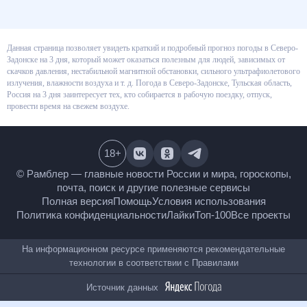
Данная страница позволяет увидеть краткий и подробный прогноз
погоды в Северо-Задонске на 3 дня, который может оказаться полезным
для людей, зависимых от скачков давления, нестабильной магнитной
обстановки, сильного ультрафиолетового излучения, влажности воздуха
и т. д. Погода в Северо-Задонске, Тульская область, Россия на 3 дня
заинтересует тех, кто собирается в рабочую поездку, отпуск, провести
время на свежем воздухе.
18
+
© Рамблер — главные новости России и мира,
гороскопы, почта, поиск и другие полезные сервисы
Полная версия
Помощь
Условия использования
Политика конфиденциальности
Лайки
Топ-100
Все проекты
На информационном ресурсе применяются
рекомендательные технологии в соответствии с
Правилами