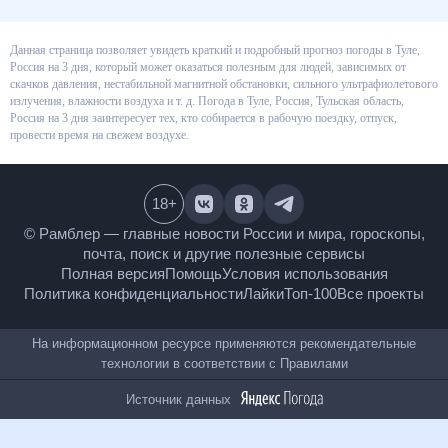
Данная страница позволяет увидеть краткий и подробный прогноз
погоды в Туле, Россия на 3 дня, который может оказаться полезным для
людей, зависимых от скачков давления, нестабильной магнитной
обстановки, сильного ультрафиолетового излучения, влажности воздуха
и т. д. Погода в Туле, Россия, Тульская область, Россия на 3 дня
заинтересует тех, кто собирается в рабочую поездку, отпуск, провести
время на свежем воздухе.
18
+
© Рамблер — главные новости России и мира,
гороскопы, почта, поиск и другие полезные сервисы
Полная версия
Помощь
Условия использования
Политика конфиденциальности
Лайки
Топ-100
Все проекты
На информационном ресурсе применяются
рекомендательные технологии в соответствии с
Правилами
Источник данных