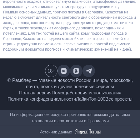
вероятность осадков, относительную влажность, атмосферное давление,
максимальную и минимальную температуру по ощущению и т. д.
Помимо основных данных, прогноз погоды в Сергеевке, Казахстан на
неделю включает длительность светового дня с обозначением восхода и
захода солнца, состояния луны, предупреждения о грядущих магнитных
бурях, а также перепадах атмосферного давления, похолоданиях и
потеплениях. Для тех гостей нашего сайта, кому подробная погода в
Сергеевке, Казахстан на неделю может быть не интересна, на этой же
странице доступна возможность переключения в простой вид с менее
подробным форматом прогноза и климатических изменений на 7 дней.
18
+
© Рамблер — главные новости России и мира,
гороскопы, почта, поиск и другие полезные сервисы
Полная версия
Помощь
Условия использования
Политика конфиденциальности
Лайки
Топ-100
Все проекты
На информационном ресурсе применяются
рекомендательные технологии в соответствии с
Правилами
Источник данных