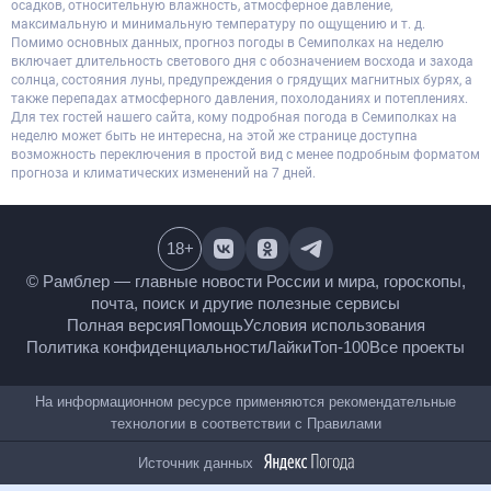
осадков, относительную влажность, атмосферное давление,
максимальную и минимальную температуру по ощущению и т. д.
Помимо основных данных, прогноз погоды в Семиполках на неделю
включает длительность светового дня с обозначением восхода и захода
солнца, состояния луны, предупреждения о грядущих магнитных бурях, а
также перепадах атмосферного давления, похолоданиях и потеплениях.
Для тех гостей нашего сайта, кому подробная погода в Семиполках на
неделю может быть не интересна, на этой же странице доступна
возможность переключения в простой вид с менее подробным форматом
прогноза и климатических изменений на 7 дней.
18
+
© Рамблер — главные новости России и мира,
гороскопы, почта, поиск и другие полезные сервисы
Полная версия
Помощь
Условия использования
Политика конфиденциальности
Лайки
Топ-100
Все проекты
На информационном ресурсе применяются
рекомендательные технологии в соответствии с
Правилами
Источник данных