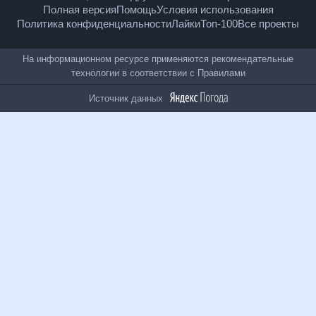
18
+
© Рамблер — главные новости России и мира,
гороскопы, почта, поиск и другие полезные сервисы
Полная версия
Помощь
Условия использования
Политика конфиденциальности
Лайки
Топ-100
Все проекты
На информационном ресурсе применяются
рекомендательные технологии в соответствии с
Правилами
Источник данных