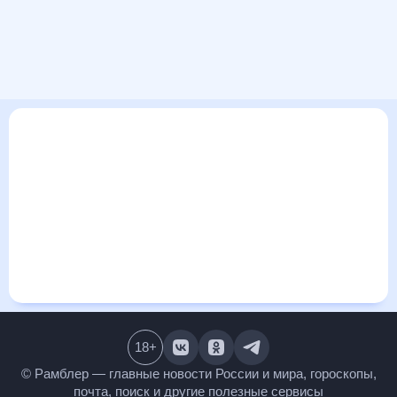
В этом разделе представлена общая информация о погоде
в Семиполках на ближайшие дни: сегодня, завтра, неделю.
Найти более подробные данные о том, будет ли
изменяться температура за сегодняшний день, а также
узнать прогноз осадков и т.д., можно на странице
соответствующего дня. Подробный прогноз погоды
окажется полезен метеозависимым людям, потому что его
дополняют сведения о перепадах давления, влажности и
прочие погодные данные. С помощью данных на «Рамблер/
погоде» легко узнать информацию о длительности
светового дня. Подробный прогноз погоды в Семиполках,
Украина, предоставлен партнерским сайтом.