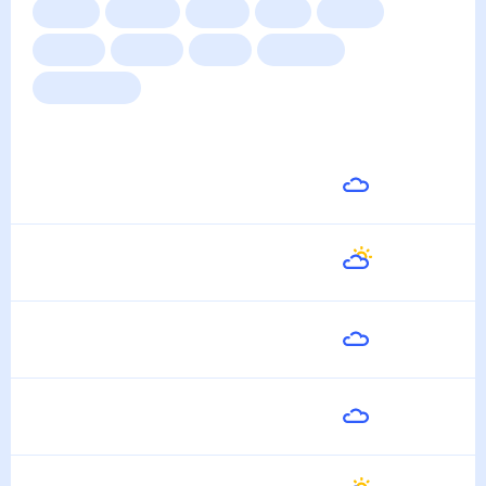
Сейчас
Сегодня
Завтра
3 дня
Неделя
10 дней
14 дней
Месяц
Выходные
Для садовода
Погода на неделю
Завтра
24
°
22
°
8 Августа
Воскресенье
24
°
17
°
9 Августа
Понедельник
26
°
14
°
10 Августа
Вторник
29
°
16
°
11 Августа
Среда