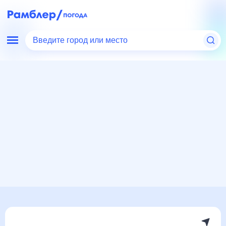
Введите город или место
Мир
Украина
Погода в Семиполках
Погода в Семиполках