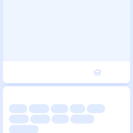
Вторник
31
°
26
°
8 Сентября
Другие прогнозы
Сейчас
Сегодня
Завтра
3 дня
Неделя
10 дней
14 дней
Месяц