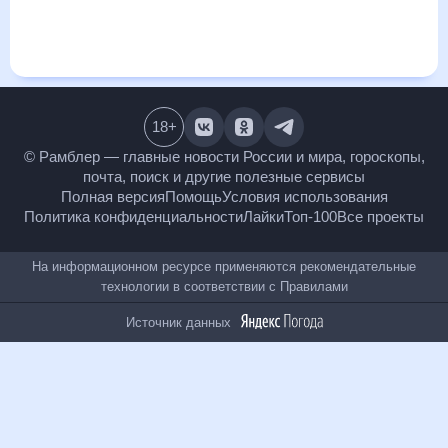
покажет все изменения в динамике и даст понять, какая
будет погода в Санта-Розе, Калифорния в ближайший
месяц, к каким изменениям нужно быть готовым и как
правильно спланировать 30 дней. Подобный прогноз
погоды в Санта-Розе, Калифорния, Калифорния, США, на 30
дней будет полезен всем, в том числе людям,
чувствительным к погодным изменениям.
18
+
© Рамблер — главные новости России и мира,
гороскопы, почта, поиск и другие полезные сервисы
Полная версия
Помощь
Условия использования
Политика конфиденциальности
Лайки
Топ-100
Все проекты
На информационном ресурсе применяются
рекомендательные технологии в соответствии с
Правилами
Источник данных