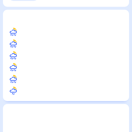
Выходные
Для садовода
Санта-Роза
— погода рядом
на месяц (30 дней)
26
°
Манила
26
°
Сан-Педро
26
°
Сан-Пабло
27
°
Малолос
28
°
Лусена
28
°
Инфанта
Погода по городам